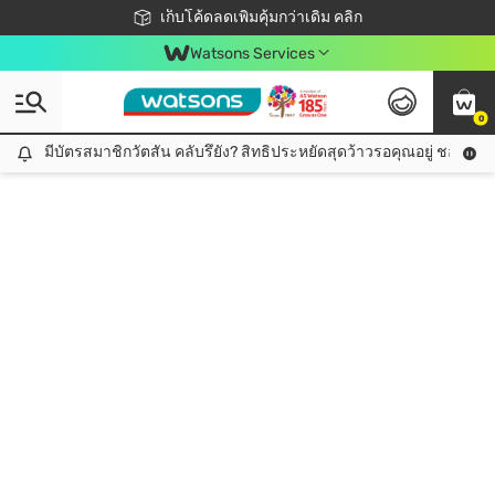
ชอปออนไลน์ครั้งแรก ลดเพิ่มจุก ๆ 10%! 🎉
เก็บโค้ดลดเพิ่มคุ้มกว่าเดิม คลิก
สมาชิกวัตสัน คลับดียังไง?
📦ส่งฟรี! เมื่อชอป 499฿
Watsons Services
0
มีบัตรสมาชิกวัตสัน คลับรึยัง? สิทธิประหยัดสุดว้าวรอคุณอยู่ ชอปคุ้มกว
มีบัตรสมาชิกวัตสัน คลับรึยัง? สิทธิประหยัดสุดว้าวรอคุณอยู่ ชอปคุ้มกว่าเดิม คลิก!