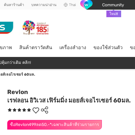
Community
ค้นหาร้านค้า
บทความน่าอ่าน
Thai
ใหม่!!
ุขภาพ
สินค้าตราวัตสัน
เครื่องสำอาง
ของใช้ส่วนตัว
ขอ
คุ้มกว่าเดิม คลิก!
มอยส์เจอไรเซอร์ 60มล.
Revlon
เรฟลอน อิวิเวส เฟิร์มมิ่ง มอยส์เจอไรเซอร์ 60มล.
ซื้อRevlon499ลด50.-*เฉพาะสินค้าที่ร่วมรายการ