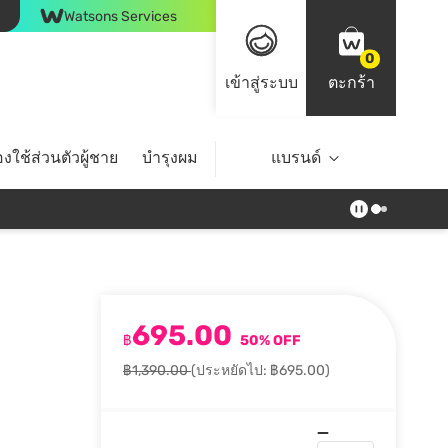
Watsons Services
0
เข้าสู่ระบบ
ตะกร้า
งใช้ส่วนตัวผู้ชาย
บำรุงผม
ไลฟ์สไตล์
แบรนด์
Top Brands
695.00
฿
50% OFF
฿1,390.00
(ประหยัดไป: ฿695.00)