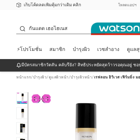
เก็บโค้ดลดเพิ่มคุ้มกว่าเดิม คลิก
ชอปออนไลน์ครั้งแรก ลดเพิ่มจุก ๆ 10%! 🎉
📦ส่งฟรี! เมื่อชอป 499฿
สมาชิกวัตสัน คลับดียังไง?
โหลดแอปฯ
กันแดด
กันแดด เฮอไฮเนส
⚡โปรโมชั่น
สมาชิก
บำรุงผิว
เวชสำอาง
ดูแลส
มีบัตรสมาชิกวัตสัน คลับรึยัง? สิทธิประหยัดสุดว้าวรอคุณอยู่ ชอป
หน้าแรก
/
บำรุงผิว
/
ดูแลผิวหน้า
/
บำรุงผิวหน้า
/
เรฟลอน อิวิเวส เฟิร์มมิ่ง 