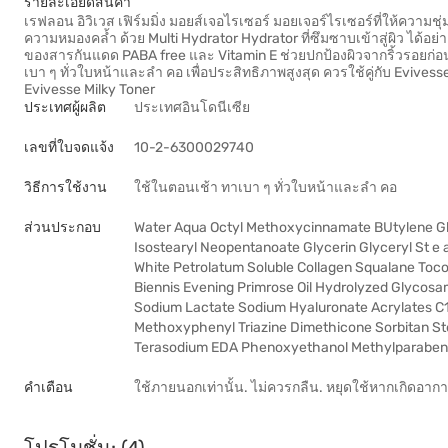
รายละเอียดสินค้า
เรฟลอน อิวิเวส เฟิร์มมิ่ง มอยส์เจอไรเซอร์ มอยเจอร์ไรเซอร์ที่ให้ความชุ
ความหมองคล้ำ ด้วย Multi Hydrator Hydrator ที่ซึมซาบเข้าสู่ผิว ได้อย
ของสารกันแดด PABA free และ Vitamin E ช่วยปกป้องผิวจากริ้วรอยก่
เบา ๆ ทั่วใบหน้าและลำ คอ เพื่อประสิทธิภาพสูงสุด ควรใช้คู่กับ Evive
Evivesse Milky Toner
ประเทศผู้ผลิต
ประเทศอินโดนีเซีย
เลขที่ใบจดแจ้ง
10-2-6300029740
วิธีการใช้งาน
ใช้ในตอนเช้า ทาเบา ๆ ทั่วใบหน้าและลำ คอ
ส่วนประกอบ
Water Aqua Octyl Methoxycinnamate BUtylene Gly
Isostearyl Neopentanoate Glycerin Glyceryl St e
White Petrolatum Soluble Collagen Squalane Toc
Biennis Evening Primrose Oil Hydrolyzed Glycosa
Sodium Lactate Sodium Hyaluronate Acrylates C1
Methoxyphenyl Triazine Dimethicone Sorbitan Ste
Terasodium EDA Phenoxyethanol Methylparaben
คำเตือน
ใช้ภายนอกเท่านั้น. ไม่ควรกลืน. หยุดใช้หากเกิดอาการ