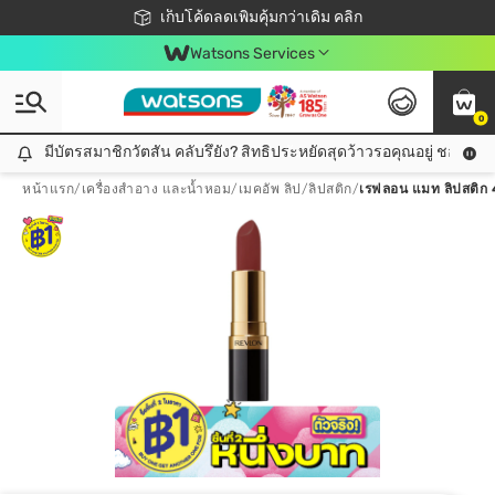
ชอปออนไลน์ครั้งแรก ลดเพิ่มจุก ๆ 10%! 🎉
เก็บโค้ดลดเพิ่มคุ้มกว่าเดิม คลิก
สมาชิกวัตสัน คลับดียังไง?
📦ส่งฟรี! เมื่อชอป 499฿
Watsons Services
0
มีบัตรสมาชิกวัตสัน คลับรึยัง? สิทธิประหยัดสุดว้าวรอคุณอยู่ ชอปคุ้มกว
มีบัตรสมาชิกวัตสัน คลับรึยัง? สิทธิประหยัดสุดว้าวรอคุณอยู่ ชอปคุ้มกว่าเดิม คลิก!
หน้าแรก
/
เครื่องสำอาง และน้ำหอม
/
เมคอัพ ลิป
/
ลิปสติก
/
เรฟลอน แมท ลิปสติก 4