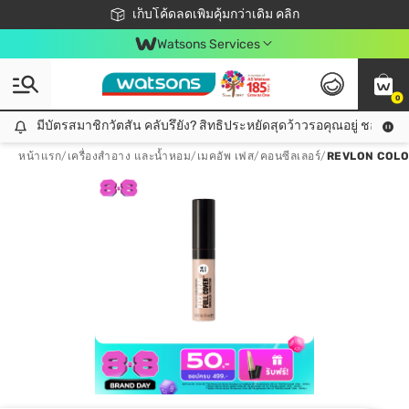
ชอปออนไลน์ครั้งแรก ลดเพิ่มจุก ๆ 10%! 🎉
เก็บโค้ดลดเพิ่มคุ้มกว่าเดิม คลิก
สมาชิกวัตสัน คลับดียังไง?
📦ส่งฟรี! เมื่อชอป 499฿
Watsons Services
0
มีบัตรสมาชิกวัตสัน คลับรึยัง? สิทธิประหยัดสุดว้าวรอคุณอยู่ ชอปคุ้มกว
มีบัตรสมาชิกวัตสัน คลับรึยัง? สิทธิประหยัดสุดว้าวรอคุณอยู่ ชอปคุ้มกว่าเดิม คลิก!
หน้าแรก
/
เครื่องสำอาง และน้ำหอม
/
เมคอัพ เฟส
/
คอนซีลเลอร์
/
REVLON COLO