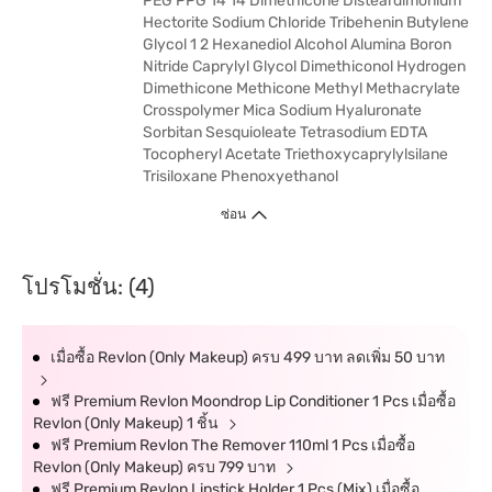
PEG PPG 14 14 Dimethicone Disteardimonium
Hectorite Sodium Chloride Tribehenin Butylene
Glycol 1 2 Hexanediol Alcohol Alumina Boron
Nitride Caprylyl Glycol Dimethiconol Hydrogen
Dimethicone Methicone Methyl Methacrylate
Crosspolymer Mica Sodium Hyaluronate
Sorbitan Sesquioleate Tetrasodium EDTA
Tocopheryl Acetate Triethoxycaprylylsilane
Trisiloxane Phenoxyethanol
ซ่อน
โปรโมชั่น: (4)
เมื่อซื้อ Revlon (Only Makeup) ครบ 499 บาท ลดเพิ่ม 50 บาท
ฟรี Premium Revlon Moondrop Lip Conditioner 1 Pcs เมื่อซื้อ
Revlon (Only Makeup) 1 ชิ้น
ฟรี Premium Revlon The Remover 110ml 1 Pcs เมื่อซื้อ
Revlon (Only Makeup) ครบ 799 บาท
ฟรี Premium Revlon Lipstick Holder 1 Pcs (Mix) เมื่อซื้อ