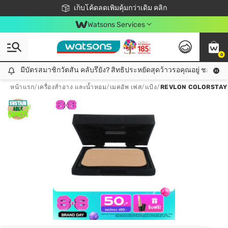
ชอปออนไลน์ครั้งแรก ลดเพิ่มจุก ๆ 10%! 🎉
เก็บโค้ดลดเพิ่มคุ้มกว่าเดิม คลิก
สมาชิกวัตสัน คลับดียังไง?
📦ส่งฟรี! เมื่อชอป 499฿
Watsons Services
0
มีบัตรสมาชิกวัตสัน คลับรึยัง? สิทธิประหยัดสุดว้าวรอคุณอยู่ ชอปคุ้มกว
มีบัตรสมาชิกวัตสัน คลับรึยัง? สิทธิประหยัดสุดว้าวรอคุณอยู่ ชอปคุ้มกว่าเดิม คลิก!
หน้าแรก
/
เครื่องสำอาง และน้ำหอม
/
เมคอัพ เฟส
/
แป้ง
/
REVLON COLORSTAY