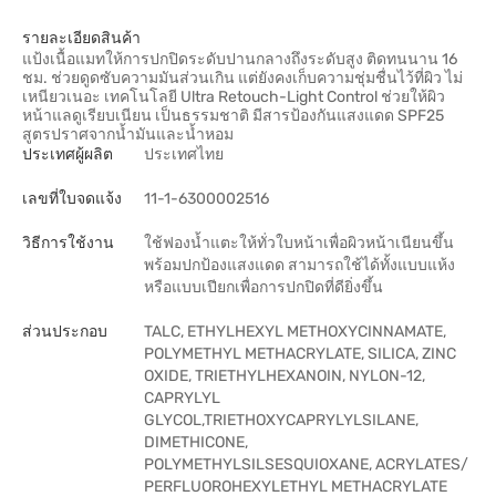
รายละเอียดสินค้า
แป้งเนื้อแมทให้การปกปิดระดับปานกลางถึงระดับสูง ติดทนนาน 16
ชม. ช่วยดูดซับความมันส่วนเกิน แต่ยังคงเก็บความชุ่มชื่นไว้ที่ผิว ไม่
เหนียวเนอะ เทคโนโลยี Ultra Retouch-Light Control ช่วยให้ผิว
หน้าแลดูเรียบเนียน เป็นธรรมชาติ มีสารป้องกันแสงแดด SPF25
สูตรปราศจากน้ำมันและน้ำหอม
ประเทศผู้ผลิต
ประเทศไทย
เลขที่ใบจดแจ้ง
11-1-6300002516
วิธีการใช้งาน
ใช้ฟองน้ำแตะให้ทั่วใบหน้าเพื่อผิวหน้าเนียนขึ้น
พร้อมปกป้องแสงแดด สามารถใช้ได้ทั้งแบบแห้ง
หรือแบบเปียกเพื่อการปกปิดที่ดียิ่งขึ้น
ส่วนประกอบ
TALC, ETHYLHEXYL METHOXYCINNAMATE,
POLYMETHYL METHACRYLATE, SILICA, ZINC
OXIDE, TRIETHYLHEXANOIN, NYLON-12,
CAPRYLYL
GLYCOL,TRIETHOXYCAPRYLYLSILANE,
DIMETHICONE,
POLYMETHYLSILSESQUIOXANE, ACRYLATES/
PERFLUOROHEXYLETHYL METHACRYLATE