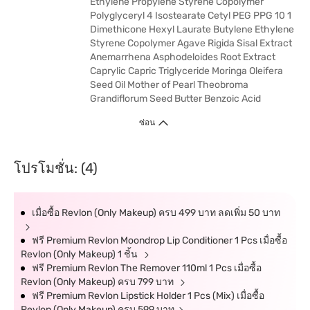
Ethylene Propylene Styrene Copolymer
Polyglyceryl 4 Isostearate Cetyl PEG PPG 10 1
Dimethicone Hexyl Laurate Butylene Ethylene
Styrene Copolymer Agave Rigida Sisal Extract
Anemarrhena Asphodeloides Root Extract
Caprylic Capric Triglyceride Moringa Oleifera
Seed Oil Mother of Pearl Theobroma
Grandiflorum Seed Butter Benzoic Acid
ซ่อน
โปรโมชั่น: (4)
เมื่อซื้อ Revlon (Only Makeup) ครบ 499 บาท ลดเพิ่ม 50 บาท
ฟรี Premium Revlon Moondrop Lip Conditioner 1 Pcs เมื่อซื้อ
Revlon (Only Makeup) 1 ชิ้น
ฟรี Premium Revlon The Remover 110ml 1 Pcs เมื่อซื้อ
Revlon (Only Makeup) ครบ 799 บาท
ฟรี Premium Revlon Lipstick Holder 1 Pcs (Mix) เมื่อซื้อ
Revlon (Only Makeup) ครบ 599 บาท