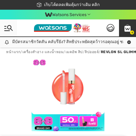
ชอปออนไลน์ครั้งแรก ลดเพิ่มจุก ๆ 10%! 🎉
เก็บโค้ดลดเพิ่มคุ้มกว่าเดิม คลิก
สมาชิกวัตสัน คลับดียังไง?
📦ส่งฟรี! เมื่อชอป 499฿
Watsons Services
0
มีบัตรสมาชิกวัตสัน คลับรึยัง? สิทธิประหยัดสุดว้าวรอคุณอยู่ ชอปคุ้มกว
มีบัตรสมาชิกวัตสัน คลับรึยัง? สิทธิประหยัดสุดว้าวรอคุณอยู่ ชอปคุ้มกว่าเดิม คลิก!
หน้าแรก
/
เครื่องสำอาง และน้ำหอม
/
เมคอัพ ลิป
/
ลิปออยล์
/
REVLON SL GLIMME