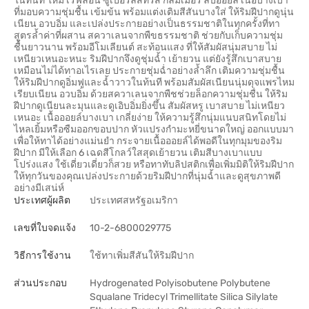
ในทันที ใหม่ เรฟลอน ซูเปอร์ลัสทรัส กลิมเมอร์ ลิปออยล์ เนื้อบางเบา
ที่มอบความชุ่มชื้น เข้มข้น พร้อมแต่งเติมสีสันบางใส่ ให้ริมฝีปากดูนุ่น
เนียน อวบอิ่ม และเปล่งประกายอย่างเป็นธรรมชาติในทุกครั้งที่ทา
สูตรล้ำค่าที่ผสาน สควาเลนจากพืขธรรมชาติ ช่วยกับเก็บความชุ่ม
ชื้นยาวนาน พร้อมอีโมเลียนต์ สะท้อนแสง ที่ให้สัมผัสนุ่มสบาย ไม่
เหนียวเหนอะหนะ ริมฝีปากจึงดูชุ่มฉ้ำ เย้ายวน แต่ยังรู้สึกเบาสบาย
เหมือนไม่ได้ทาอเไรเลย ประกายชุ่มฉ่ำอย่างล้ำลึก เติมความชุ่มชื้น
ให้ริมฝีปากดูอิ่มฟูและฉ้ำวาวในท้นที พร้อมสัมผัสเนียนนุ่มดุจแพรไหม
เรียบเนียน อวบอิ่ม ด้วยสควาเลนจากพืชช่วยล็อกความชุ่มชื่น ให้ริม
ฝีปากดูเนียนละมุนและดูเอิบอิ่มยิ่งขึ้น สัมผัสหรู เบาสบาย ไม่เหนียว
เหนอะ เนื้อออยล์บางเบา เกลี่ยง่าย ให้ความรู้สึกนุ่มแนบสนิทโดยไม่
ไหลเยิ้มหรือซืมออกขอบปาก หัวแปรงกำมะหยี่ขนาดใหญ่ ออกแบบมา
เพื่อให้ทาได้อย่างแม่นยำ กระจายเนื้อออยล์ได้พอดีในทุกมุมของริม
ฝีปาก มีให้เลือก 6 เฉดสีโกลว์ใสสุดเย้ายวน เติมสีบางเบาแบบ
โปร่งแสง ใช้เดี่ยวเดี่ยวก็สวย หรือทาทับลิปสติกเพื่อเพิ่มมิติให้ริมฝีปาก
ให้ทุกวันของคุณเปล่งประกายด้วยริมฝีปากที่นุ่มฉ้ำและดูสุขภาพดี
อย่างมีเสน่ห์
ประเทศผู้ผลิต
ประเทศสหรัฐอเมริกา
เลขที่ใบจดแจ้ง
10-2-6800029775
วิธีการใช้งาน
ใช้ทาเพิ่มสีสันให้ริมฝีปาก
ส่วนประกอบ
Hydrogenated Polyisobutene Polybutene
Squalane Tridecyl Trimellitate Silica Silylate