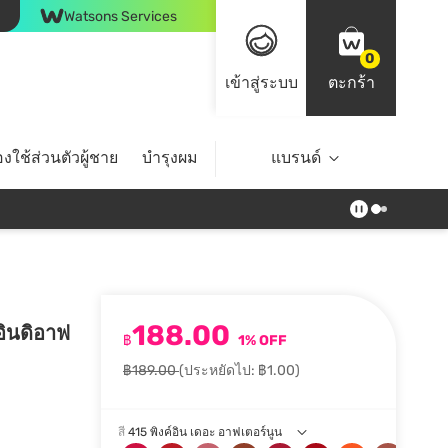
Watsons Services
0
เข้าสู่ระบบ
ตะกร้า
งใช้ส่วนตัวผู้ชาย
บำรุงผม
ไลฟ์สไตล์
แบรนด์
Top Brands
188.00
 อินดิอาฟ
฿
1% OFF
฿189.00
(ประหยัดไป: ฿1.00)
สี
415 พิงค์อิน เดอะ อาฟเตอร์นูน