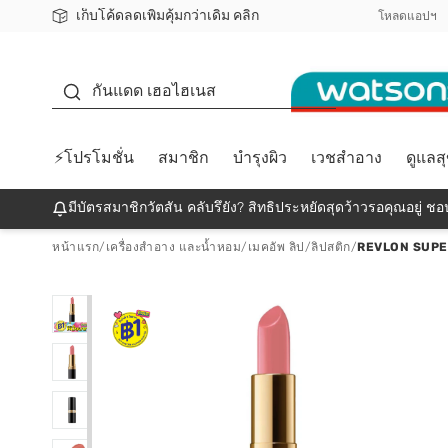
เก็บโค้ดลดเพิ่มคุ้มกว่าเดิม คลิก
ชอปออนไลน์ครั้งแรก ลดเพิ่มจุก ๆ 10%! 🎉
📦ส่งฟรี! เมื่อชอป 499฿
สมาชิกวัตสัน คลับดียังไง?
โหลดแอปฯ
กันแดด
กันแดด เฮอไฮเนส
⚡โปรโมชั่น
สมาชิก
บำรุงผิว
เวชสำอาง
ดูแลส
มีบัตรสมาชิกวัตสัน คลับรึยัง? สิทธิประหยัดสุดว้าวรอคุณอยู่ ชอป
หน้าแรก
/
เครื่องสำอาง และน้ำหอม
/
เมคอัพ ลิป
/
ลิปสติก
/
REVLON SUPER