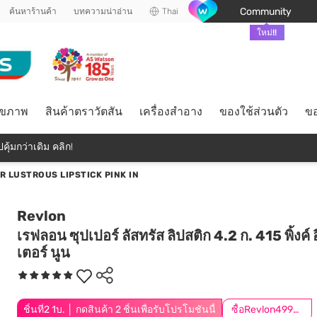
Community
ค้นหาร้านค้า
บทความน่าอ่าน
Thai
ใหม่!!
ุขภาพ
สินค้าตราวัตสัน
เครื่องสำอาง
ของใช้ส่วนตัว
ขอ
คุ้มกว่าเดิม คลิก!
 LUSTROUS LIPSTICK PINK IN
Revlon
เรฟลอน ซุปเปอร์ ลัสทรัส ลิปสติก 4.2 ก. 415 พิ้งค์
เตอร์ นูน
ชิ้นที่2 1บ. │ กดสินค้า 2 ชิ้นเพื่อรับโปรโมชันนี้
ซื้อRevlon499ลด50.-*เฉพาะสินค้าที่ร่วมรายการ