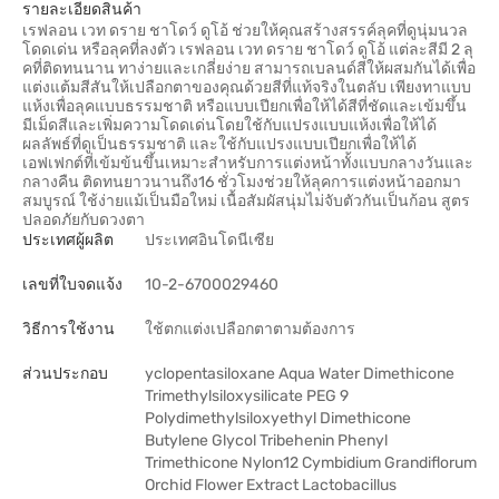
รายละเอียดสินค้า
เรฟลอน เวท ดราย ชาโดว์ ดูโอ้ ช่วยให้คุณสร้างสรรค์ลุคที่ดูนุ่มนวล
โดดเด่น หรือลุคที่ลงตัว เรฟลอน เวท ดราย ชาโดว์ ดูโอ้ แต่ละสีมี 2 ลุ
คที่ติดทนนาน ทาง่ายและเกลี่ยง่าย สามารถเบลนด์สีให้ผสมกันได้เพื่อ
แต่งแต้มสีสันให้เปลือกตาของคุณด้วยสีที่แท้จริงในตลับ เพียงทาแบบ
แห้งเพื่อลุคแบบธรรมชาติ หรือแบบเปียกเพื่อให้ได้สีที่ชัดและเข้มขึ้น
มีเม็ดสีและเพิ่มความโดดเด่นโดยใช้กับแปรงแบบแห้งเพื่อให้ได้
ผลลัพธ์ที่ดูเป็นธรรมชาติ และใช้กับแปรงแบบเปียกเพื่อให้ได้
เอฟเฟกต์ที่เข้มข้นขึ้นเหมาะสำหรับการแต่งหน้าทั้งแบบกลางวันและ
กลางคืน ติดทนยาวนานถึง16 ชั่วโมงช่วยให้ลุคการแต่งหน้าออกมา
สมบูรณ์ ใช้ง่ายแม้เป็นมือใหม่ เนื้อสัมผัสนุ่มไม่จับตัวกันเป็นก้อน สูตร
ปลอดภัยกับดวงตา
ประเทศผู้ผลิต
ประเทศอินโดนีเซีย
เลขที่ใบจดแจ้ง
10-2-6700029460
วิธีการใช้งาน
ใช้ตกแต่งเปลือกตาตามต้องการ
ส่วนประกอบ
yclopentasiloxane Aqua Water Dimethicone
Trimethylsiloxysilicate PEG 9
Polydimethylsiloxyethyl Dimethicone
Butylene Glycol Tribehenin Phenyl
Trimethicone Nylon12 Cymbidium Grandiflorum
Orchid Flower Extract Lactobacillus