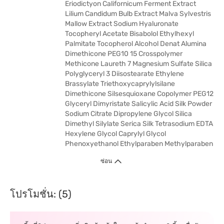
Eriodictyon Californicum Ferment Extract
Lilium Candidum Bulb Extract Malva Sylvestris
Mallow Extract Sodium Hyaluronate
Tocopheryl Acetate Bisabolol Ethylhexyl
Palmitate Tocopherol Alcohol Denat Alumina
Dimethicone PEG10 15 Crosspolymer
Methicone Laureth 7 Magnesium Sulfate Silica
Polyglyceryl 3 Diisostearate Ethylene
Brassylate Triethoxycaprylylsilane
Dimethicone Silsesquioxane Copolymer PEG12
Glyceryl Dimyristate Salicylic Acid Silk Powder
Sodium Citrate Dipropylene Glycol Silica
Dimethyl Silylate Serica Silk Tetrasodium EDTA
Hexylene Glycol Caprylyl Glycol
Phenoxyethanol Ethylparaben Methylparaben
ซ่อน
โปรโมชั่น: (5)