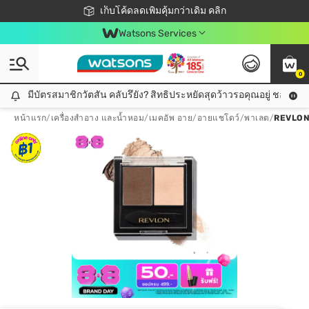
ชอปออนไลน์ครั้งแรก ลดเพิ่มจุก ๆ 10%! 🎉
เก็บโค้ดลดเพิ่มคุ้มกว่าเดิม คลิก
สมาชิกวัตสัน คลับดียังไง?
📦ส่งฟรี! เมื่อชอป 499฿
Watsons Services
0
มีบัตรสมาชิกวัตสัน คลับรึยัง? สิทธิประหยัดสุดว้าวรอคุณอยู่ ชอปคุ้มกว
มีบัตรสมาชิกวัตสัน คลับรึยัง? สิทธิประหยัดสุดว้าวรอคุณอยู่ ชอปคุ้มกว่าเดิม คลิก!
หน้าแรก
/
เครื่องสำอาง และน้ำหอม
/
เมคอัพ อาย
/
อายแชโดว์/พาเลต
/
REVLON