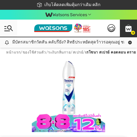
ชอปออนไลน์ครั้งแรก ลดเพิ่มจุก ๆ 10%! 🎉
เก็บโค้ดลดเพิ่มคุ้มกว่าเดิม คลิก
สมาชิกวัตสัน คลับดียังไง?
📦ส่งฟรี! เมื่อชอป 499฿
Watsons Services
0
มีบัตรสมาชิกวัตสัน คลับรึยัง? สิทธิประหยัดสุดว้าวรอคุณอยู่ ชอปคุ้มกว
มีบัตรสมาชิกวัตสัน คลับรึยัง? สิทธิประหยัดสุดว้าวรอคุณอยู่ ชอปคุ้มกว่าเดิม คลิก!
หน้าแรก
/
ของใช้ส่วนตัว
/
ระงับกลิ่นกาย
/
สเปรย์
/
เรโซนา สเปรย์ คอตตอน ดราย แ