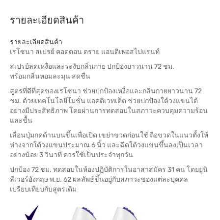
รายละเอียดสินค้า
รายละเอียดสินค้า
เรโซนา สเปรย์ คอตตอน ดราย แอนติเพอสไปแรนท์
สเปรย์ลดเหงื่อและระงับกลิ่นกาย ปกป้องยาวนาน 72 ชม.
พร้อมกลิ่นหอมละมุน สดชื่น
สูตรที่ดีที่สุดของเรโซนา ช่วยปกป้องเหงื่อและกลิ่นกายยาวนาน 72
ชม. ด้วยเทคโนโลยีโมชั่น แอคติเวทเต็ด ช่วยปกป้องใต้วงแขนได้
อย่างมีประสิทธิภาพ โดยผ่านการทดสอบในสภาวะควบคุมความร้อน
และชื้น
เลื่อนปุ่มกดด้านบนขึ้นเพื่อเปิด เขย่าขวดก่อนใช้ ถือขวดในแนวตั้งให้
ห่างจากใต้วงแขนประมาณ 6 นิ้ว และฉีดใต้วงแขนขึ้นลงเป็นเวลา
อย่างน้อย 3 วินาที ควรใช้เป็นประจำทุกวัน
ปกป้อง 72 ชม. ทดสอบในห้องปฏิบัติการในอาสาสมัคร 31 คน โดยยูนิ
ลีเวอร์อังกฤษ พ.ย. 62 ผลลัพธ์ขึ้นอยู่กับสภาวะของแต่ละบุคคล
เปรียบเทียบกับสูตรเดิม