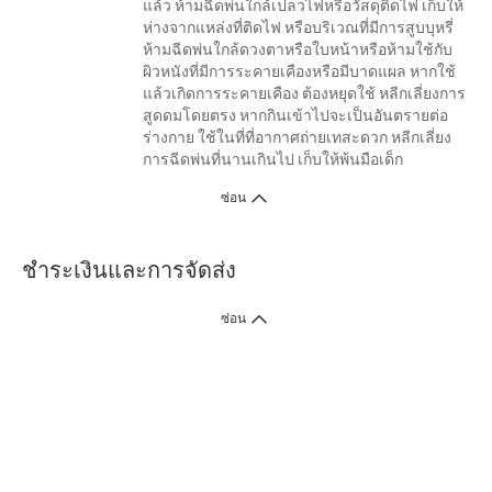
แล้ว ห้ามฉีดพ่นใกล้เปลวไฟหรือวัสดุติดไฟ เก็บให้
ห่างจากแหล่งที่ติดไฟ หรือบริเวณที่มีการสูบบุหรี่
ห้ามฉีดพ่นใกล้ดวงตาหรือใบหน้าหรือห้ามใช้กับ
ผิวหนังที่มีการระคายเคืองหรือมีบาดแผล หากใช้
แล้วเกิดการระคายเคือง ต้องหยุดใช้ หลีกเลี่ยงการ
สูดดมโดยตรง หากกินเข้าไปจะเป็นอันตรายต่อ
ร่างกาย ใช้ในที่ที่อากาศถ่ายเทสะดวก หลีกเลี่ยง
การฉีดพ่นที่นานเกินไป เก็บให้พ้นมือเด็ก
ซ่อน
ชำระเงินและการจัดส่ง
ซ่อน