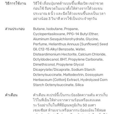
วิธีการใช้งาน
วิธีใช้ เลื่อนปุ่มกดด้านบนขึ้นเพื่อเปิด เขย่าขวด
ก่อนใช้ ถือขวดในแนวตั้งให้ห่างจากใต้วงแขน
ประมาณ 6 นิ้ว และฉีดใต้วงแขนขึ้นลงเป็นเวลา
อย่างน้อย 3 วินาที ควรใช้เป็นประจำทุกวัน
ส่วนประกอบ
Butane, Isobutane, Propane,
Cyclopentasiloxane, PPG-14 Butyl Ether,
Aluminum Sesquichlorohydrate, Glycine,
Perfume, Helianthus Annuus (Sunflower) Seed
Oil, C12-15 Alkyl Benzoate, Water,
Disteardimonium Hectorite, Calcium Chloride,
Octyldodecanol, BHT, Propylene Carbonate,
Dimethiconol, Propylene Glycol
Dicaprylate/Dicaprate, Sodium Starch
Octenylsuccinate, Maltodextrin, Gossypium
Herbaceum (Cotton) Extract, Hydrolyzed Corn
Starch Octenylsuccinate, Silica
คำเตือน
คำเตือน สเปรย์นี้เป็นกระป๋องอัดความดัน ควรเก็บ
ไว้ในที่เย็นให้ห่างจากความร้อนหรือแสงแดด
ระวังอย่าเก็บในที่ที่มีอุณหภูมิเกิน 50 องศา
เซลเซียส ห้ามเจาะหรือเผากระป๋องแม้จะใช้หมด