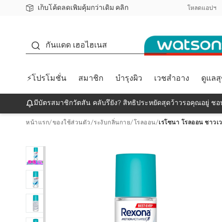
เก็บโค้ดลดเพิ่มคุ้มกว่าเดิม คลิก
ชอปออนไลน์ครั้งแรก ลดเพิ่มจุก ๆ 10%! 🎉
📦ส่งฟรี! เมื่อชอป 499฿
สมาชิกวัตสัน คลับดียังไง?
โหลดแอปฯ
กันแดด
กันแดด เฮอไฮเนส
⚡โปรโมชั่น
สมาชิก
บำรุงผิว
เวชสำอาง
ดูแลส
มีบัตรสมาชิกวัตสัน คลับรึยัง? สิทธิประหยัดสุดว้าวรอคุณอยู่ ชอป
หน้าแรก
/
ของใช้ส่วนตัว
/
ระงับกลิ่นกาย
/
โรลออน
/
เรโซนา โรลออน ชาวเวอร