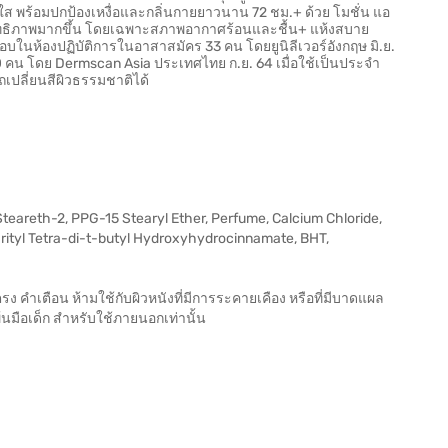
ใส พร้อมปกป้องเหงื่อและกลิ่นกายยาวนาน 72 ชม.+ ด้วย โมชั่น แอ
สิทธิภาพมากขึ้น โดยเฉพาะสภาพอากาศร้อนและชื้น+ แห้งสบาย
ในห้องปฏิบัติการในอาสาสมัคร 33 คน โดยยูนิลีเวอร์อังกฤษ มิ.ย.
0 คน โดย Dermscan Asia ประเทศไทย ก.ย. 64 เมื่อใช้เป็นประจำ
ถเปลี่ยนสีผิวธรรมชาติได้
teareth-2, PPG-15 Stearyl Ether, Perfume, Calcium Chloride,
rityl Tetra-di-t-butyl Hydroxyhydrocinnamate, BHT,
 คำเตือน ห้ามใช้กับผิวหนังที่มีการระคายเคือง หรือที่มีบาดแผล
นมือเด็ก สำหรับใช้ภายนอกเท่านั้น