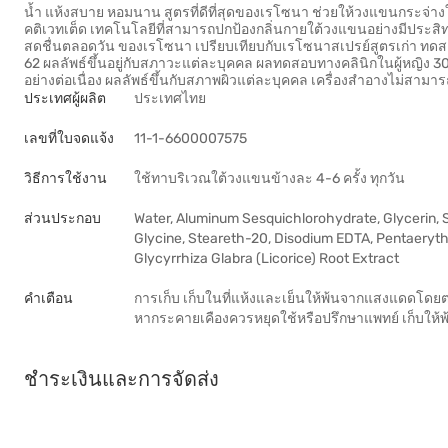
น้ำ แห้งสบาย หอมนาน สูตรที่ดีที่สุดของเรโซนา ช่วยให้วงแขนกระจ่าง
คติเวทเต็ด เทคโนโลยีที่สามารถปกป้องกลิ่นกายใต้วงแขนอย่างมีประ
สดชื่นตลอดวัน ของเรโซนา เปรียบเทียบกับเรโซนาสเปรย์สูตรเก่า ทดสอบ
62 ผลลัพธ์ขึ้นอยู่กับสภาวะแต่ละบุคคล ผลทดสอบทางคลินิกในผู้หญิง 3
อย่างต่อเนื่อง ผลลัพธ์ขึ้นกับสภาพผิวแต่ละบุคคล เครื่องสำอางไม่สามาร
ประเทศผู้ผลิต
ประเทศไทย
เลขที่ใบจดแจ้ง
11-1-6600007575
วิธีการใช้งาน
ใช้ทาบริเวณใต้วงแขนข้างละ 4-6 ครั้ง ทุกวัน
ส่วนประกอบ
Water, Aluminum Sesquichlorohydrate, Glycerin, S
Glycine, Steareth-20, Disodium EDTA, Pentaeryth
Glycyrrhiza Glabra (Licorice) Root Extract
คำเตือน
การเก็บ เก็บในที่แห้งและเย็นให้พ้นจากแสงแดดโดยตรง
หากระคายเคืองควรหยุดใช้หรือปรึกษาแพทย์ เก็บให้พ้
ชำระเงินและการจัดส่ง