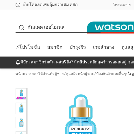
เก็บโค้ดลดเพิ่มคุ้มกว่าเดิม คลิก
ชอปออนไลน์ครั้งแรก ลดเพิ่มจุก ๆ 10%! 🎉
📦ส่งฟรี! เมื่อชอป 499฿
สมาชิกวัตสัน คลับดียังไง?
โหลดแอปฯ
กันแดด
กันแดด เฮอไฮเนส
⚡โปรโมชั่น
สมาชิก
บำรุงผิว
เวชสำอาง
ดูแลส
มีบัตรสมาชิกวัตสัน คลับรึยัง? สิทธิประหยัดสุดว้าวรอคุณอยู่ ชอป
หน้าแรก
/
ของใช้ส่วนตัวผู้ชาย
/
ดูแลผิวหน้าผู้ชาย
/
ป้องกันสิวและอื่นๆ
/
โรจ