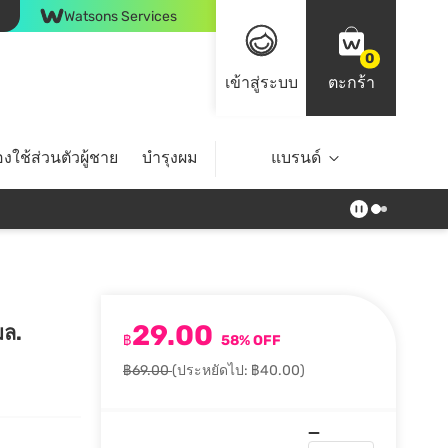
Watsons Services
0
เข้าสู่ระบบ
ตะกร้า
งใช้ส่วนตัวผู้ชาย
บำรุงผม
ไลฟ์สไตล์
แบรนด์
Top Brands
29.00
มล.
฿
58% OFF
฿69.00
(ประหยัดไป: ฿40.00)