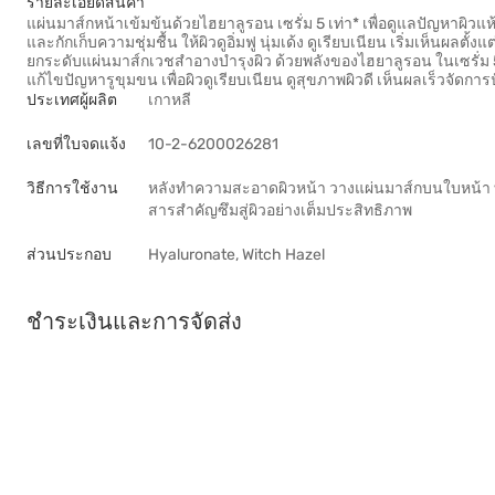
รายละเอียดสินค้า
แผ่นมาส์กหน้าเข้มข้นด้วยไฮยาลูรอน เซรั่ม 5 เท่า* เพื่อดูแลปัญหาผิวแห้ง
และกักเก็บความชุ่มชื้น ให้ผิวดูอิ่มฟู นุ่มเด้ง ดูเรียบเนียน เริ่มเห็นผ
ยกระดับแผ่นมาส์กเวชสำอางบำรุงผิว ด้วยพลังของไฮยาลูรอน ในเซรั่ม 
แก้ไขปัญหารูขุมขน เพื่อผิวดูเรียบเนียน ดูสุขภาพผิวดี เห็นผลเร็วจัดกา
ประเทศผู้ผลิต
เกาหลี
เลขที่ใบจดแจ้ง
10-2-6200026281
วิธีการใช้งาน
หลังทำความสะอาดผิวหน้า วางแผ่นมาส์กบนใบหน้า ทิ้
สารสำคัญซึมสู่ผิวอย่างเต็มประสิทธิภาพ
ส่วนประกอบ
Hyaluronate, Witch Hazel
ชำระเงินและการจัดส่ง