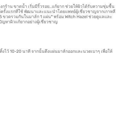
กร้าน ขาดน้ำ เริ่มมีริ้วรอย..แก้ยาก ช่วยให้ผิวได้รับความชุ่มชื้น
ลตั้งแต่ครั้งแรกที่ใช้ พัฒนาและแนะนำโดยแพทย์ผู้เชี่ยวชาญจากเกาหลี
5 ขวดรวมกันในมาส์ก 1 แผ่น* พร้อม Witch Hazel ช่วยดูแลและ
รปัญหาผิวแก้ยากอย่างผู้เชี่ยวชาญ
งไว้ 10-20 นาที จากนั้นดึงแผ่นมาส์กออกและนวดเบาๆ เพื่อให้