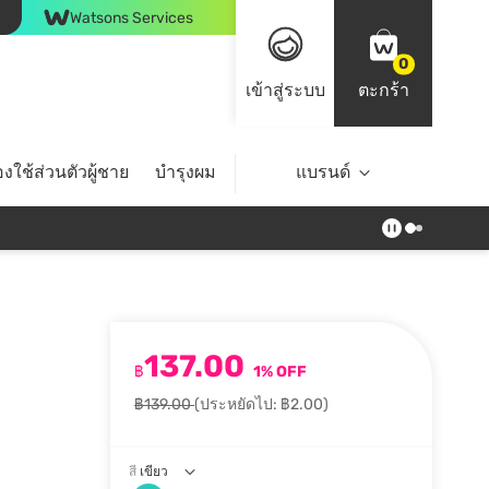
Watsons Services
0
เข้าสู่ระบบ
ตะกร้า
งใช้ส่วนตัวผู้ชาย
บำรุงผม
ไลฟ์สไตล์
แบรนด์
Top Brands
137.00
฿
1% OFF
฿139.00
(ประหยัดไป: ฿2.00)
สี
เขียว