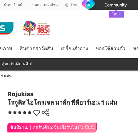
Community
ค้นหาร้านค้า
บทความน่าอ่าน
Thai
ใหม่!!
ุขภาพ
สินค้าตราวัตสัน
เครื่องสำอาง
ของใช้ส่วนตัว
ขอ
คุ้มกว่าเดิม คลิก!
 1 แผ่น
Rojukiss
โรจูคิส ไฮโดรเจล มาส์ก พีดีอาร์เอน 1 แผ่น
ชิ้นที่2 1บ. │ กดสินค้า 2 ชิ้นเพื่อรับโปรโมชันนี้