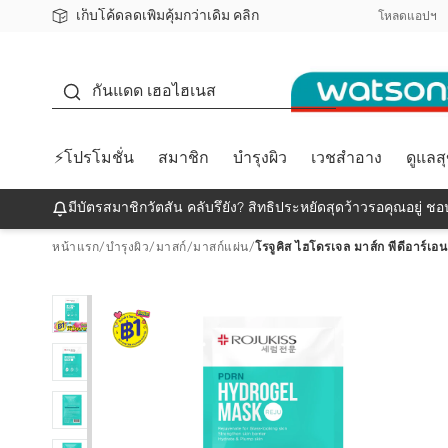
เก็บโค้ดลดเพิ่มคุ้มกว่าเดิม คลิก
ชอปออนไลน์ครั้งแรก ลดเพิ่มจุก ๆ 10%! 🎉
📦ส่งฟรี! เมื่อชอป 499฿
สมาชิกวัตสัน คลับดียังไง?
โหลดแอปฯ
กันแดด
กันแดด เฮอไฮเนส
⚡โปรโมชั่น
สมาชิก
บำรุงผิว
เวชสำอาง
ดูแลส
มีบัตรสมาชิกวัตสัน คลับรึยัง? สิทธิประหยัดสุดว้าวรอคุณอยู่ ชอป
หน้าแรก
/
บำรุงผิว
/
มาสก์
/
มาสก์แผ่น
/
โรจูคิส ไฮโดรเจล มาส์ก พีดีอาร์เอน