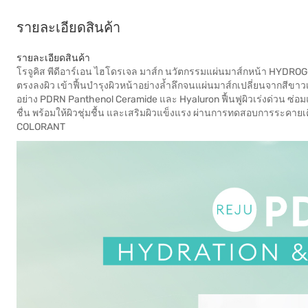
รายละเอียดสินค้า
รายละเอียดสินค้า
โรจูคิส พีดีอาร์เอน ไฮโดรเจล มาส์ก นวัตกรรมแผ่นมาส์กหน้า HYDROG
ตรงลงผิว เข้าฟื้นบำรุงผิวหน้าอย่างล้ำลึกจนแผ่นมาส์กเปลี่ยนจากสีขาว
อย่าง PDRN Panthenol Ceramide และ Hyaluron ฟื้นฟูผิวเร่งด่วน ซ่อมแซมผิว 
ชื่น พร้อมให้ผิวชุ่มชื้น และเสริมผิวแข็งแรง ผ่านการทดสอบการระ
COLORANT