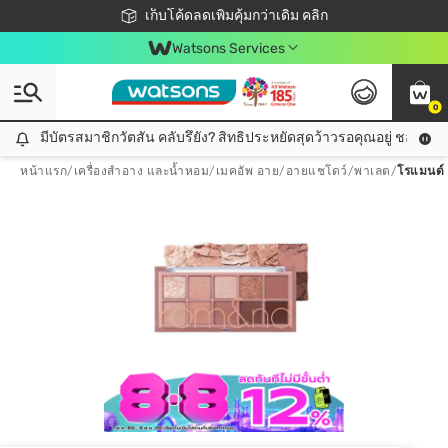
ชอปออนไลน์ครั้งแรก ลดเพิ่มจุก ๆ 10%! 🎉
เก็บโค้ดลดเพิ่มคุ้มกว่าเดิม คลิก
สมาชิกวัตสัน คลับดียังไง?
📦ส่งฟรี! เมื่อชอป 499฿
Watsons Services
0
มีบัตรสมาชิกวัตสัน คลับรึยัง? สิทธิประหยัดสุดว้าวรอคุณอยู่ ชอปคุ้มกว
มีบัตรสมาชิกวัตสัน คลับรึยัง? สิทธิประหยัดสุดว้าวรอคุณอยู่ ชอปคุ้มกว่าเดิม คลิก!
หน้าแรก
/
เครื่องสำอาง และน้ำหอม
/
เมคอัพ อาย
/
อายแชโดว์/พาเลต
/
โรแมนด์ 