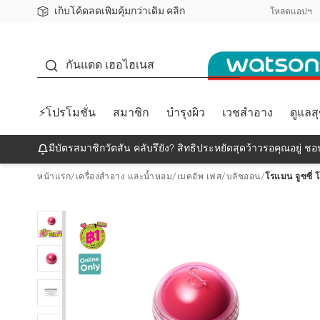
เก็บโค้ดลดเพิ่มคุ้มกว่าเดิม คลิก
ชอปออนไลน์ครั้งแรก ลดเพิ่มจุก ๆ 10%! 🎉
📦ส่งฟรี! เมื่อชอป 499฿
สมาชิกวัตสัน คลับดียังไง?
โหลดแอปฯ
กันแดด
กันแดด เฮอไฮเนส
⚡โปรโมชั่น
สมาชิก
บำรุงผิว
เวชสำอาง
ดูแลส
มีบัตรสมาชิกวัตสัน คลับรึยัง? สิทธิประหยัดสุดว้าวรอคุณอยู่ ชอป
หน้าแรก
/
เครื่องสำอาง และน้ำหอม
/
เมคอัพ เฟส
/
บลัชออน
/
โรแมน จูซซี่ โ