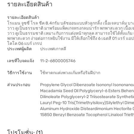
รายละเอียดสินค้า
รายละเอียดสินค้า
โรแมน จูซซี่ โรล ชีค 8.4กรัม บลัชออนแบบหัวลูกกลิ้ง เนื้อเจลบาล์ม บ
วาว ดูเป็นธรรมชาติ มาพร้อมแพ็คเกจทรงกลมน่ารัก พกพาสะดวก เนื้อเจล
วาว ดูเป็นธรรมชาติ เหมาะกับการแต่งหน้าทุกลุค สามารถใช้ได้ทั้งแก้
พกพาสะดวก ง่ายต่อการหยิบใช้งาน มีให้เลือกใช้ถึง 6 เฉดสี 01 แรร์ แอปเป
โคโค 06 แบร์ เกรป
ประเทศผู้ผลิต
ประเทศเกาหลี
เลขที่ใบจดแจ้ง
11-2-6800005746
วิธีการใช้งาน
ใช้ทาตกแต่งพวงแก้มหรือริมฝีปาก
ส่วนประกอบ
Propylene Glycol Dibenzoate Isononyl Isononanoat
Macadamia Seed Oil Polyglyceryl-6 Esters Behena
Dilinoleate Polyglyceryl-2 Triisostearate Synthet
Lauryl Peg-10 Tris(Trimethylsiloxy)Silylethyl Dim
Aluminum Hydroxide Disteardimonium Hectorite C
15850 Benzyl Benzoate Tocopherol Linalool Triet
โปรโมชั่น: (1)