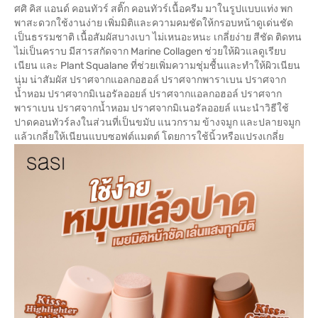
ศศิ คิส แอนด์ คอนทัวร์ สติ๊ก คอนทัวร์เนื้อครีม มาในรูปแบบแท่ง พก
พาสะดวกใช้งานง่าย เพิ่มมิติและความคมชัดให้กรอบหน้าดูเด่นชัด
เป็นธรรมชาติ เนื้อสัมผัสบางเบา ไม่เหนอะหนะ เกลี่ยง่าย สีชัด ติดทน
ไม่เป็นคราบ มีสารสกัดจาก Marine Collagen ช่วยให้ผิวแลดูเรียบ
เนียน และ Plant Squalane ที่ช่วยเพิ่มความชุ่มชื้นและทำให้ผิวเนียน
นุ่ม น่าสัมผัส ปราศจากแอลกอฮอล์ ปราศจากพาราเบน ปราศจาก
น้ำหอม ปราศจากมิเนอรัลออยล์ ปราศจากแอลกอฮอล์ ปราศจาก
พาราเบน ปราศจากน้ำหอม ปราศจากมิเนอรัลออยล์ แนะนำวิธีใช้
ปาดคอนทัวร์ลงในส่วนที่เป็นขมับ แนวกราม ข้างจมูก และปลายจมูก
แล้วเกลี่ยให้เนียนแบบซอฟต์แมตต์ โดยการใช้นิ้วหรือแปรงเกลี่ย