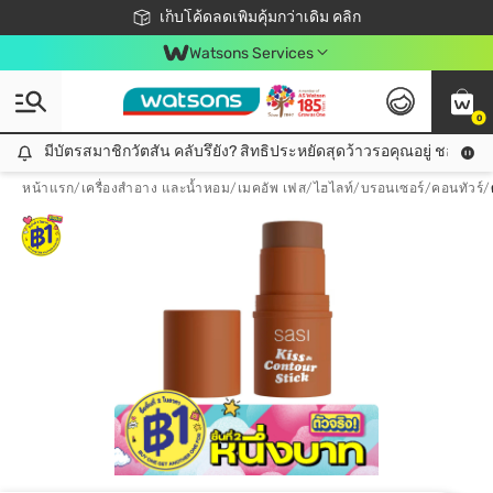
ชอปออนไลน์ครั้งแรก ลดเพิ่มจุก ๆ 10%! 🎉
เก็บโค้ดลดเพิ่มคุ้มกว่าเดิม คลิก
สมาชิกวัตสัน คลับดียังไง?
📦ส่งฟรี! เมื่อชอป 499฿
Watsons Services
0
มีบัตรสมาชิกวัตสัน คลับรึยัง? สิทธิประหยัดสุดว้าวรอคุณอยู่ ชอปคุ้มกว
มีบัตรสมาชิกวัตสัน คลับรึยัง? สิทธิประหยัดสุดว้าวรอคุณอยู่ ชอปคุ้มกว่าเดิม คลิก!
หน้าแรก
/
เครื่องสำอาง และน้ำหอม
/
เมคอัพ เฟส
/
ไฮไลท์/บรอนเซอร์/คอนทัวร์
/