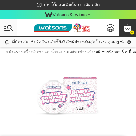
ชอปออนไลน์ครั้งแรก ลดเพิ่มจุก ๆ 10%! 🎉
เก็บโค้ดลดเพิ่มคุ้มกว่าเดิม คลิก
สมาชิกวัตสัน คลับดียังไง?
📦ส่งฟรี! เมื่อชอป 499฿
Watsons Services
0
มีบัตรสมาชิกวัตสัน คลับรึยัง? สิทธิประหยัดสุดว้าวรอคุณอยู่ ชอปคุ้มกว
มีบัตรสมาชิกวัตสัน คลับรึยัง? สิทธิประหยัดสุดว้าวรอคุณอยู่ ชอปคุ้มกว่าเดิม คลิก!
หน้าแรก
/
เครื่องสำอาง และน้ำหอม
/
เมคอัพ เฟส
/
แป้ง
/
ศศิ ชายนิ่ง สตาร์ เบบี้