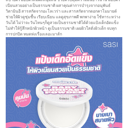
เนียนสวยอย่างเป็นธรรมชาติ ผสาคุณค่าการบำรุงจากอนุพันธ์
วิตามินอี สารสกัดจากอะโลเวร่า และสารสกัดจากดอกคาโมมายด์
ช่วยให้ผิวดูชุ่มชื้น เรียบเนียน แลดูสุขภาพดี พกพาง่าย ใช้ทาระหว่าง
วันได้ ไม่ว่าจะวันไหนๆก็ดูสวยเป็นธรรมชาติได้ด้วยแป้งเด็กอัดแข็ง
ไม่ทำให้รู้สึกหนักผิวหน้า ดูเป็นธรรมชาติ เผยผิวใสดั่งผิวเด็ก จบทุก
การปกปิด หมดห่งเรื่องเลอะมาส์ก