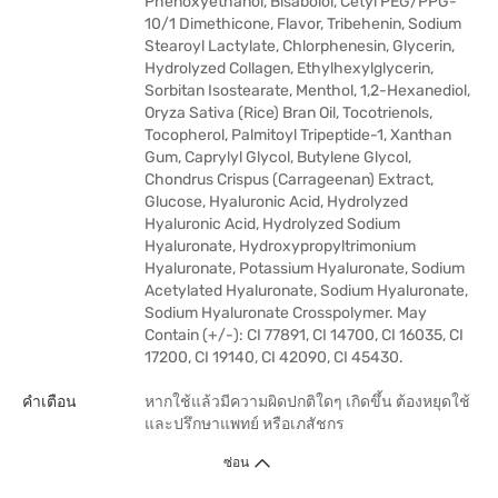
Phenoxyethanol, Bisabolol, Cetyl PEG/PPG-
10/1 Dimethicone, Flavor, Tribehenin, Sodium
Stearoyl Lactylate, Chlorphenesin, Glycerin,
Hydrolyzed Collagen, Ethylhexylglycerin,
Sorbitan Isostearate, Menthol, 1,2-Hexanediol,
Oryza Sativa (Rice) Bran Oil, Tocotrienols,
Tocopherol, Palmitoyl Tripeptide-1, Xanthan
Gum, Caprylyl Glycol, Butylene Glycol,
Chondrus Crispus (Carrageenan) Extract,
Glucose, Hyaluronic Acid, Hydrolyzed
Hyaluronic Acid, Hydrolyzed Sodium
Hyaluronate, Hydroxypropyltrimonium
Hyaluronate, Potassium Hyaluronate, Sodium
Acetylated Hyaluronate, Sodium Hyaluronate,
Sodium Hyaluronate Crosspolymer. May
Contain (+/-): CI 77891, CI 14700, CI 16035, CI
17200, CI 19140, CI 42090, CI 45430.
คำเตือน
หากใช้แล้วมีความผิดปกติใดๆ เกิดขึ้น ต้องหยุดใช้
และปรึกษาแพทย์ หรือเภสัชกร
ซ่อน