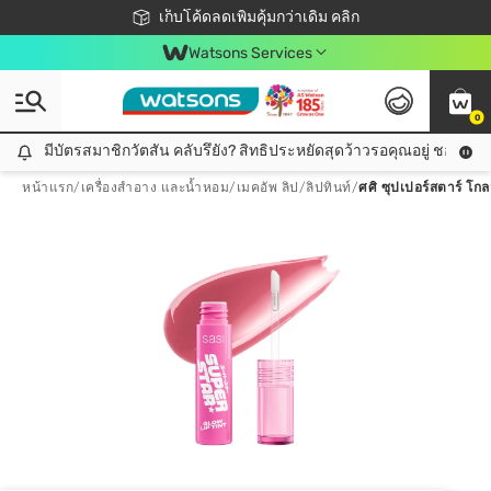
ชอปออนไลน์ครั้งแรก ลดเพิ่มจุก ๆ 10%! 🎉
เก็บโค้ดลดเพิ่มคุ้มกว่าเดิม คลิก
สมาชิกวัตสัน คลับดียังไง?
📦ส่งฟรี! เมื่อชอป 499฿
Watsons Services
0
มีบัตรสมาชิกวัตสัน คลับรึยัง? สิทธิประหยัดสุดว้าวรอคุณอยู่ ชอปคุ้มกว
มีบัตรสมาชิกวัตสัน คลับรึยัง? สิทธิประหยัดสุดว้าวรอคุณอยู่ ชอปคุ้มกว่าเดิม คลิก!
หน้าแรก
/
เครื่องสำอาง และน้ำหอม
/
เมคอัพ ลิป
/
ลิปทินท์
/
ศศิ ซุปเปอร์สตาร์ โกล