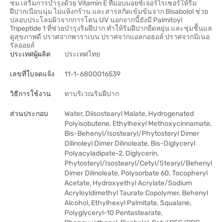
ชม เสริมการบำรุงด้วย Vitamin E ที่มอบมอยซ์เจอร์ไรเซอร์ให้ริม
ฝีปากเนียนนุ่ม ไม่แห้งกร้าน และสารสกัดเข้มข้นจาก Bisabolol ช่วย
ปลอบประโลมผิวจากการโดน UV นอกจากนี้ยังมี Palmitoyl
Tripeptide 1 ที่ช่วยบำรุงริมฝีปาก ทำให้ริมฝีปากยืดหยุ่น และชุ่มชื้นแล
ดูสุขภาพดี ปราศจากพาราเบน ปราศจากแอลกอฮอล์ ปราศจากมิเนอ
รัลออยล์
ประเทศผู้ผลิต
ประเทศไทย
เลขที่ใบจดแจ้ง
11-1-6800016539
วิธีการใช้งาน
ทาบริเวณริมฝีปาก
ส่วนประกอบ
Water, Diisostearyl Malate, Hydrogenated
Polyisobutene, Ethylhexyl Methoxycinnamate,
Bis-Behenyl/Isostearyl/Phytosteryl Dimer
Dilinoleyl Dimer Dilinoleate, Bis-Diglyceryl
Polyacyladipate-2, Diglycerin,
Phytosteryl/Isostearyl/Cetyl/Stearyl/Behenyl
Dimer Dilinoleate, Polysorbate 60, Tocopheryl
Acetate, Hydroxyethyl Acrylate/Sodium
Acryloyldimethyl Taurate Copolymer, Behenyl
Alcohol, Ethylhexyl Palmitate, Squalane,
Polyglyceryl-10 Pentastearate,