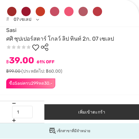
สี
07 เซเลป
Sasi
ศศิ ซุปเปอร์สตาร์ โกลว์ ลิป ทินท์ 2ก. 07 เซเลป
39.00
฿
61% OFF
฿99.00
(ประหยัดไป: ฿60.00)
ซื้อSasiครบ299ลด30.-
เพิ่มเข้าตะกร้า
เช็กสาขาที่มีจำหน่าย