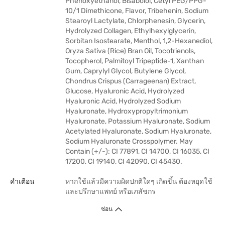
Phenoxyethanol, Bisabolol, Cetyl PEG/PPG-
10/1 Dimethicone, Flavor, Tribehenin, Sodium
Stearoyl Lactylate, Chlorphenesin, Glycerin,
Hydrolyzed Collagen, Ethylhexylglycerin,
Sorbitan Isostearate, Menthol, 1,2-Hexanediol,
Oryza Sativa (Rice) Bran Oil, Tocotrienols,
Tocopherol, Palmitoyl Tripeptide-1, Xanthan
Gum, Caprylyl Glycol, Butylene Glycol,
Chondrus Crispus (Carrageenan) Extract,
Glucose, Hyaluronic Acid, Hydrolyzed
Hyaluronic Acid, Hydrolyzed Sodium
Hyaluronate, Hydroxypropyltrimonium
Hyaluronate, Potassium Hyaluronate, Sodium
Acetylated Hyaluronate, Sodium Hyaluronate,
Sodium Hyaluronate Crosspolymer. May
Contain (+/-): CI 77891, CI 14700, CI 16035, CI
17200, CI 19140, CI 42090, CI 45430.
คำเตือน
หากใช้แล้วมีความผิดปกติใดๆ เกิดขึ้น ต้องหยุดใช้
และปรึกษาแพทย์ หรือเภสัชกร
ซ่อน