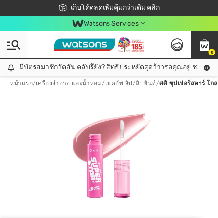
ชอปออนไลน์ครั้งแรก ลดเพิ่มจุก ๆ 10%! 🎉
เก็บโค้ดลดเพิ่มคุ้มกว่าเดิม คลิก
สมาชิกวัตสัน คลับดียังไง?
📦ส่งฟรี! เมื่อชอป 499฿
Watsons Services
0
มีบัตรสมาชิกวัตสัน คลับรึยัง? สิทธิประหยัดสุดว้าวรอคุณอยู่ ชอปคุ้มกว
มีบัตรสมาชิกวัตสัน คลับรึยัง? สิทธิประหยัดสุดว้าวรอคุณอยู่ ชอปคุ้มกว่าเดิม คลิก!
หน้าแรก
/
เครื่องสำอาง และน้ำหอม
/
เมคอัพ ลิป
/
ลิปทินท์
/
ศศิ ซุปเปอร์สตาร์ โกล