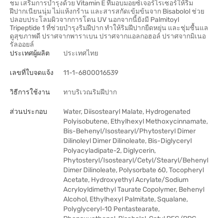
ชม เสริมการบำรุงด้วย Vitamin E ที่มอบมอยซ์เจอร์ไรเซอร์ให้ริม
ฝีปากเนียนนุ่ม ไม่แห้งกร้าน และสารสกัดเข้มข้นจาก Bisabolol ช่วย
ปลอบประโลมผิวจากการโดน UV นอกจากนี้ยังมี Palmitoyl
Tripeptide 1 ที่ช่วยบำรุงริมฝีปาก ทำให้ริมฝีปากยืดหยุ่น และชุ่มชื้นแล
ดูสุขภาพดี ปราศจากพาราเบน ปราศจากแอลกอฮอล์ ปราศจากมิเนอ
รัลออยล์
ประเทศผู้ผลิต
ประเทศไทย
เลขที่ใบจดแจ้ง
11-1-6800016539
วิธีการใช้งาน
ทาบริเวณริมฝีปาก
ส่วนประกอบ
Water, Diisostearyl Malate, Hydrogenated
Polyisobutene, Ethylhexyl Methoxycinnamate,
Bis-Behenyl/Isostearyl/Phytosteryl Dimer
Dilinoleyl Dimer Dilinoleate, Bis-Diglyceryl
Polyacyladipate-2, Diglycerin,
Phytosteryl/Isostearyl/Cetyl/Stearyl/Behenyl
Dimer Dilinoleate, Polysorbate 60, Tocopheryl
Acetate, Hydroxyethyl Acrylate/Sodium
Acryloyldimethyl Taurate Copolymer, Behenyl
Alcohol, Ethylhexyl Palmitate, Squalane,
Polyglyceryl-10 Pentastearate,