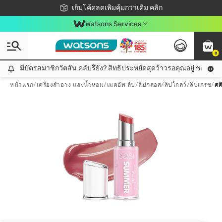
ชอปออนไลน์ครั้งแรก ลดเพิ่มจุก ๆ 10%! 🎉
เก็บโค้ดลดเพิ่มคุ้มกว่าเดิม คลิก
สมาชิกวัตสัน คลับดียังไง?
📦ส่งฟรี! เมื่อชอป 499฿
Watsons Services
0
มีบัตรสมาชิกวัตสัน คลับรึยัง? สิทธิประหยัดสุดว้าวรอคุณอยู่ ชอปคุ้มกว
มีบัตรสมาชิกวัตสัน คลับรึยัง? สิทธิประหยัดสุดว้าวรอคุณอยู่ ชอปคุ้มกว่าเดิม คลิก!
หน้าแรก
/
เครื่องสำอาง และน้ำหอม
/
เมคอัพ ลิป
/
ลิปกลอส/ลิปโกลว์/ลิปเกรซ
/
ศศ