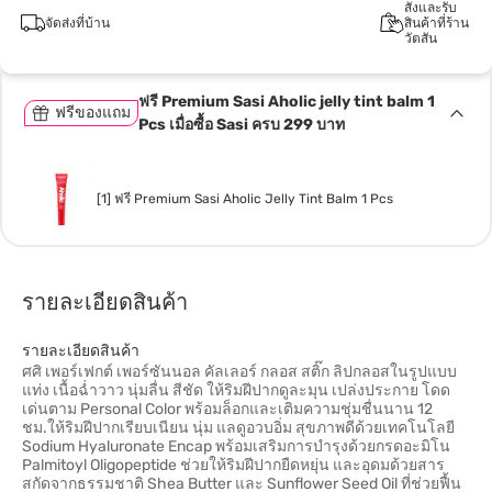
สั่งและรับ
จัดส่งที่บ้าน
สินค้าที่ร้าน
วัตสัน
ฟรี Premium Sasi Aholic jelly tint balm 1
ฟรีของแถม
Pcs เมื่อซื้อ Sasi ครบ 299 บาท
[1] ฟรี Premium Sasi Aholic Jelly Tint Balm 1 Pcs
รายละเอียดสินค้า
รายละเอียดสินค้า
ศศิ เพอร์เฟกต์ เพอร์ซันนอล คัลเลอร์ กลอส สติ๊ก ลิปกลอสในรูปแบบ
แท่ง เนื้อฉ่ำวาว นุ่มลื่น สีชัด ให้ริมฝีปากดูละมุน เปล่งประกาย โดด
เด่นตาม Personal Color พร้อมล็อกและเติมความชุ่มชื่นนาน 12
ชม.ให้ริมฝีปากเรียบเนียน นุ่ม แลดูอวบอิ่ม สุขภาพดีด้วยเทคโนโลยี
Sodium Hyaluronate Encap พร้อมเสริมการบำรุงด้วยกรดอะมิโน
Palmitoyl Oligopeptide ช่วยให้ริมฝีปากยืดหยุ่น และอุดมด้วยสาร
สกัดจากธรรมชาติ Shea Butter และ Sunflower Seed Oil ที่ช่วยฟื้น