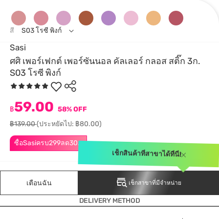
สี
S03 โรซี พิงก์
Sasi
ศศิ เพอร์เฟกต์ เพอร์ซันนอล คัลเลอร์ กลอส สติ๊ก 3ก.
S03 โรซี พิงก์
59.00
฿
58% OFF
฿139.00
(ประหยัดไป: ฿80.00)
ซื้อSasiครบ299ลด30.-
เช็กสินค้าที่สาขาได้ที่นี่!
เตือนฉัน
เช็กสาขาที่มีจำหน่าย
DELIVERY METHOD