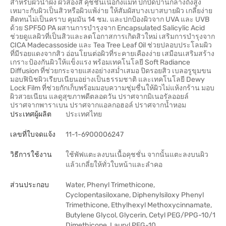
สำหรับผิวน้ำผึ้ง ผิวสองสี คุชชั่นเนื้อกึ่งแมท ปกปิดปานกลางถึงสูง
เหมาะกับผิวเป็นสิวหรือผิวแพ้ง่าย ให้สัมผัสบางเบาสบายผิว เกลี่ยง่าย
ติดทนไม่เป็นคราบ คุมมัน 14 ชม. และปกป้องผิวจาก UVA และ UVB
ด้วย SPF50 PA ผสานการบำรุงจาก Encapsulated Salicylic Acid
ช่วยดูแลผิวที่เป็นสิวและลดโอกาสการเกิดสิวใหม่ เสริมการบำรุงจาก
CICA Madecassoside และ Tea Tree Leaf Oil ช่วยปลอบประโลมผิว
ที่มีรอยแดงจากสิว อ่อนโยนต่อผิวที่ระคายเคืองง่าย เสมือนเสริมสร้าง
เกราะป้องกันผิวให้แข็งแรง พร้อมเทคโนโลยี Soft Radiance
Diffusion ที่ช่วยกระจายแสงอย่างสม่ำเสมอ ปิดรอยสิว เบลอรูขุมขน
มอบฟินิชผิวเรียบเนียนอย่างเป็นธรรมชาติ และเทคโนโลยี Dewy
Lock Film ที่ช่วยกักเก็บพร้อมมอบความชุ่มชื่นให้ผิวไม่แห้งกร้าน มอบ
ผิวสวยเนียน แลดูสุขภาพดีตลอดวัน ปราศจากมิเนอรัลออยล์
ปราศจากพาราเบน ปราศจากแอลกอฮอล์ ปราศจากน้ำหอม
ประเทศผู้ผลิต
ประเทศไทย
เลขที่ใบจดแจ้ง
11-1-6900006247
วิธีการใช้งาน
ใช้พัฟแตะลงบนเนื้อคุชชั่น จากนั้นแตะลงบนผิว
แล้วเกลี่ยให้ทั่วใบหน้าและลำคอ
ส่วนประกอบ
Water, Phenyl Trimethicone,
Cyclopentasiloxane, Diphenylsiloxy Phenyl
Trimethicone, Ethylhexyl Methoxycinnamate,
Butylene Glycol, Glycerin, Cetyl PEG/PPG-10/1
Dimethicone, Lauryl PEG-10