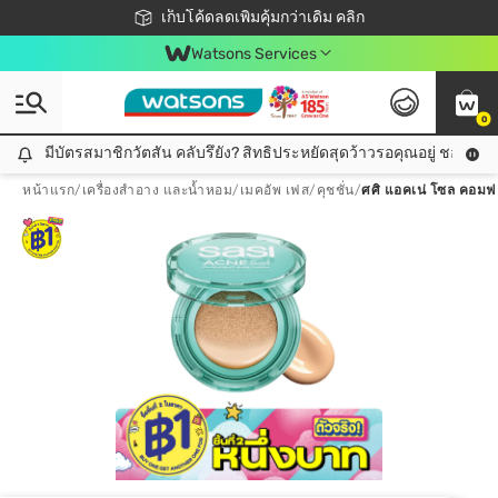
ชอปออนไลน์ครั้งแรก ลดเพิ่มจุก ๆ 10%! 🎉
เก็บโค้ดลดเพิ่มคุ้มกว่าเดิม คลิก
สมาชิกวัตสัน คลับดียังไง?
📦ส่งฟรี! เมื่อชอป 499฿
Watsons Services
0
มีบัตรสมาชิกวัตสัน คลับรึยัง? สิทธิประหยัดสุดว้าวรอคุณอยู่ ชอปคุ้มกว
มีบัตรสมาชิกวัตสัน คลับรึยัง? สิทธิประหยัดสุดว้าวรอคุณอยู่ ชอปคุ้มกว่าเดิม คลิก!
หน้าแรก
/
เครื่องสำอาง และน้ำหอม
/
เมคอัพ เฟส
/
คุชชั่น
/
ศศิ แอคเน่ โซล คอมฟอร