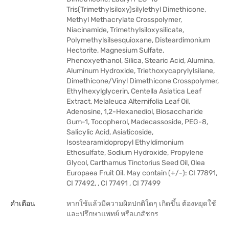
Tris(Trimethylsiloxy)silylethyl Dimethicone,
Methyl Methacrylate Crosspolymer,
Niacinamide, Trimethylsiloxysilicate,
Polymethylsilsesquioxane, Disteardimonium
Hectorite, Magnesium Sulfate,
Phenoxyethanol, Silica, Stearic Acid, Alumina,
Aluminum Hydroxide, Triethoxycaprylylsilane,
Dimethicone/Vinyl Dimethicone Crosspolymer,
Ethylhexylglycerin, Centella Asiatica Leaf
Extract, Melaleuca Alternifolia Leaf Oil,
Adenosine, 1,2-Hexanediol, Biosaccharide
Gum-1, Tocopherol, Madecassoside, PEG-8,
Salicylic Acid, Asiaticoside,
Isostearamidopropyl Ethyldimonium
Ethosulfate, Sodium Hydroxide, Propylene
Glycol, Carthamus Tinctorius Seed Oil, Olea
Europaea Fruit Oil. May contain (+/-): CI 77891,
CI 77492, , CI 77491 , CI 77499
คำเตือน
หากใช้แล้วมีความผิดปกติใดๆ เกิดขึ้น ต้องหยุดใช้
และปรึกษาแพทย์ หรือเภสัชกร