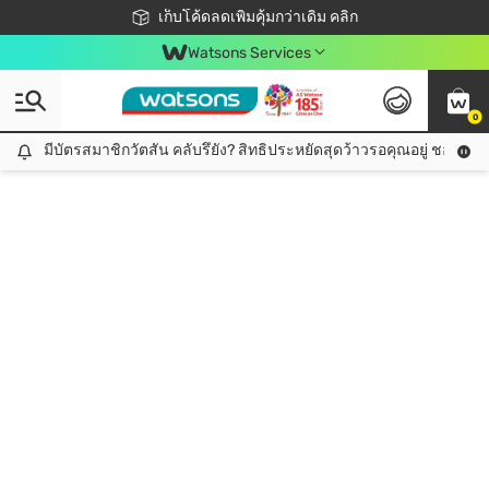
ชอปออนไลน์ครั้งแรก ลดเพิ่มจุก ๆ 10%! 🎉
เก็บโค้ดลดเพิ่มคุ้มกว่าเดิม คลิก
สมาชิกวัตสัน คลับดียังไง?
📦ส่งฟรี! เมื่อชอป 499฿
Watsons Services
0
มีบัตรสมาชิกวัตสัน คลับรึยัง? สิทธิประหยัดสุดว้าวรอคุณอยู่ ชอปคุ้มกว
มีบัตรสมาชิกวัตสัน คลับรึยัง? สิทธิประหยัดสุดว้าวรอคุณอยู่ ชอปคุ้มกว่าเดิม คลิก!