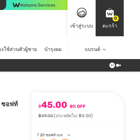
Watsons Services
0
เข้าสู่ระบบ
ตะกร้า
งใช้ส่วนตัวผู้ชาย
บำรุงผม
ไลฟ์สไตล์
แบรนด์
Top Brands
45.00
0 ซอฟท์
฿
8% OFF
฿49.00
(ประหยัดไป: ฿4.00)
สี
20 ซอฟท์ เบจ