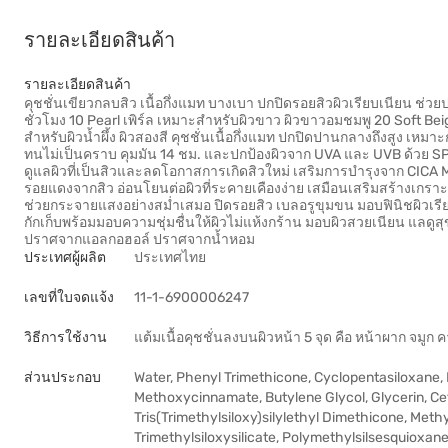
รายละเอียดสินค้า
รายละเอียดสินค้า
คุชชั่นเขียวกลบสิว เนื้อกึ่งแมท บางเบา ปกปิดรอยสิวผิวเรียบเนียน ช
ชั่วโมง 10 Pearl เพิร์ล เหมาะสำหรับผิวขาว ผิวขาวอมชมพู 20 Soft B
สำหรับผิวน้ำผึ้ง ผิวสองสี คุชชั่นเนื้อกึ่งแมท ปกปิดปานกลางถึงสูง เหมาะก
ทนไม่เป็นคราบ คุมมัน 14 ชม. และปกป้องผิวจาก UVA และ UVB ด้วย S
ดูแลผิวที่เป็นสิวและลดโอกาสการเกิดสิวใหม่ เสริมการบำรุงจาก CICA 
รอยแดงจากสิว อ่อนโยนต่อผิวที่ระคายเคืองง่าย เสมือนเสริมสร้างเกราะป
ช่วยกระจายแสงอย่างสม่ำเสมอ ปิดรอยสิว เบลอรูขุมขน มอบฟินิชผิวเรี
กักเก็บพร้อมมอบความชุ่มชื่นให้ผิวไม่แห้งกร้าน มอบผิวสวยเนียน แล
ปราศจากแอลกอฮอล์ ปราศจากน้ำหอม
ประเทศผู้ผลิต
ประเทศไทย
เลขที่ใบจดแจ้ง
11-1-6900006247
วิธีการใช้งาน
แต้มเนื้อคุชชั่นลงบนผิวหน้า 5 จุด คือ หน้าผาก จมูก คา
ส่วนประกอบ
Water, Phenyl Trimethicone, Cyclopentasiloxane,
Methoxycinnamate, Butylene Glycol, Glycerin, C
Tris(Trimethylsiloxy)silylethyl Dimethicone, Met
Trimethylsiloxysilicate, Polymethylsilsesquioxan