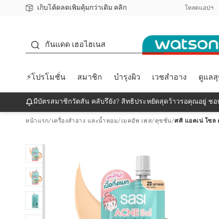
เก็บโค้ดลดเพิ่มคุ้มกว่าเดิม คลิก
ชอปออนไลน์ครั้งแรก ลดเพิ่มจุก ๆ 10%! 🎉
📦ส่งฟรี! เมื่อชอป 499฿
สมาชิกวัตสัน คลับดียังไง?
โหลดแอปฯ
กันแดด
กันแดด เฮอไฮเนส
⚡โปรโมชั่น
สมาชิก
บำรุงผิว
เวชสำอาง
ดูแลส
มีบัตรสมาชิกวัตสัน คลับรึยัง? สิทธิประหยัดสุดว้าวรอคุณอยู่ ชอป
หน้าแรก
/
เครื่องสำอาง และน้ำหอม
/
เมคอัพ เฟส
/
คุชชั่น
/
ศศิ แอคเน่ โซล 