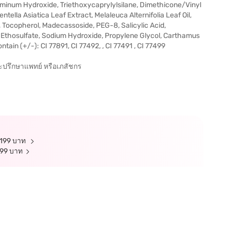
luminum Hydroxide, Triethoxycaprylylsilane, Dimethicone/Vinyl
ella Asiatica Leaf Extract, Melaleuca Alternifolia Leaf Oil,
 Tocopherol, Madecassoside, PEG-8, Salicylic Acid,
 Ethosulfate, Sodium Hydroxide, Propylene Glycol, Carthamus
ntain (+/-): CI 77891, CI 77492, , CI 77491 , CI 77499
ละปรึกษาแพทย์ หรือเภสัชกร
บ 199 บาท
 299 บาท