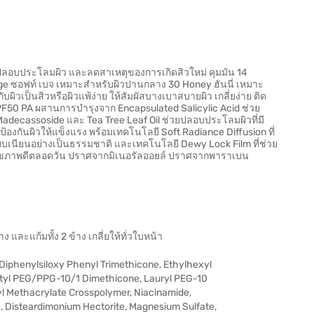
่วยปลอบประโลมผิว และลดสาเหตุของการเกิดสิวใหม่ คุมมัน 14
eige ซอฟท์ เบจ เหมาะสำหรับผิวปานกลาง 30 Honey ฮันนี่ เหมาะ
ับผิวเป็นสิวหรือผิวแพ้ง่าย ให้สัมผัสบางเบาสบายผิว เกลี่ยง่าย ติด
PF50 PA ผสานการบำรุงจาก Encapsulated Salicylic Acid ช่วย
Madecassoside และ Tea Tree Leaf Oil ช่วยปลอบประโลมผิวที่มี
้องกันผิวให้แข็งแรง พร้อมเทคโนโลยี Soft Radiance Diffusion ที่
ยบเนียนอย่างเป็นธรรมชาติ และเทคโนโลยี Dewy Lock Film ที่ช่วย
ดูสุขภาพดีตลอดวัน ปราศจากมิเนอรัลออยล์ ปราศจากพาราเบน
ง และแก้มทั้ง 2 ข้าง เกลี่ยให้ทั่วใบหน้า
 Diphenylsiloxy Phenyl Trimethicone, Ethylhexyl
etyl PEG/PPG-10/1 Dimethicone, Lauryl PEG-10
hyl Methacrylate Crosspolymer, Niacinamide,
e, Disteardimonium Hectorite, Magnesium Sulfate,