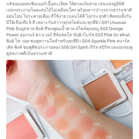
บลัชออนผสมชิมเมอร์เนื้อละเอียด ให้พวงแก้มสวย เล่นแสงดูมีมิติ
เปล่งประกายโดดเด่นได้ไม่เหมือนใคร พร้อมสารบำรุงจากธรรมชาติ
อ่อนโยน ไม่ระคายเคือง สีใช้ง่าย เบลนได้ดี ไม่กระจุกตัว ติดทนทั้งวัน
มีให้เลือกถึง 5 สี เหมาะกับสาวๆทุกสไตล์และทุกสีผิว S01 Unusual
Pink อันยูสชวล พิงค์ สีชมพูอมน้ำตาล สไตล์คุณหนู S02 Orange
Power ออเรนจ์ พาวเวอร์ สีส้มสดใส ขับผิวไบร์ท S03 Pink So What
พิงค์ โซ วอท ชมพูหวานใสสำหรับทุกสีผิว S04 Sparkle Pink สปาร์ค
เคิล พิงค์ ชมพูพีชประกายทอง S05 Girl Spirit เกิร์ล สปิริท แดงอมชมพู
ดูสุขภาพดีเป็นธรรมชาติ