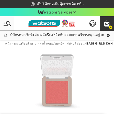
ชอปออนไลน์ครั้งแรก ลดเพิ่มจุก ๆ 10%! 🎉
เก็บโค้ดลดเพิ่มคุ้มกว่าเดิม คลิก
สมาชิกวัตสัน คลับดียังไง?
📦ส่งฟรี! เมื่อชอป 499฿
Watsons Services
0
มีบัตรสมาชิกวัตสัน คลับรึยัง? สิทธิประหยัดสุดว้าวรอคุณอยู่ ชอปคุ้มกว
มีบัตรสมาชิกวัตสัน คลับรึยัง? สิทธิประหยัดสุดว้าวรอคุณอยู่ ชอปคุ้มกว่าเดิม คลิก!
หน้าแรก
/
เครื่องสำอาง และน้ำหอม
/
เมคอัพ เฟส
/
บลัชออน
/
SASI GIRLS CAN