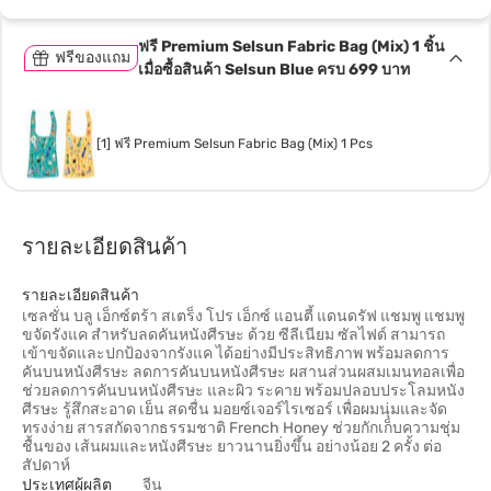
ฟรี Premium Selsun Fabric Bag (Mix) 1 ชิ้น
ฟรีของแถม
เมื่อซื้อสินค้า Selsun Blue ครบ 699 บาท
[1] ฟรี Premium Selsun Fabric Bag (Mix) 1 Pcs
รายละเอียดสินค้า
รายละเอียดสินค้า
เซลชั่น บลู เอ็กซ์ตร้า สเตร็ง โปร เอ็กซ์ แอนตี้ แดนดรัฟ แชมพู แชมพู
ขจัดรังแค สำหรับลดคันหนังศีรษะ ด้วย ซีลีเนียม ซัลไฟด์ สามารถ
เข้าขจัดและปกป้องจากรังแค ได้อย่างมีประสิทธิภาพ พร้อมลดการ
คันบนหนังศีรษะ ลดการคันบนหนังศีรษะ ผสานส่วนผสมเมนทอลเพื่อ
ช่วยลดการคันบนหนังศีรษะ และผิว ระคาย พร้อมปลอบประโลมหนัง
ศีรษะ รู้สึกสะอาด เย็น สดชื่น มอยซ์เจอร์ไรเซอร์ เพื่อผมนุ่มและจัด
ทรงง่าย สารสกัดจากธรรมชาติ French Honey ช่วยกักเก็บความชุ่ม
ชื้นของ เส้นผมและหนังศีรษะ ยาวนานยิ่งขึ้น อย่างน้อย 2 ครั้ง ต่อ
สัปดาห์
ประเทศผู้ผลิต
จีน