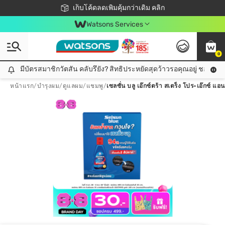
ชอปออนไลน์ครั้งแรก ลดเพิ่มจุก ๆ 10%! 🎉
เก็บโค้ดลดเพิ่มคุ้มกว่าเดิม คลิก
สมาชิกวัตสัน คลับดียังไง?
📦ส่งฟรี! เมื่อชอป 499฿
Watsons Services
0
มีบัตรสมาชิกวัตสัน คลับรึยัง? สิทธิประหยัดสุดว้าวรอคุณอยู่ ชอปคุ้มกว
มีบัตรสมาชิกวัตสัน คลับรึยัง? สิทธิประหยัดสุดว้าวรอคุณอยู่ ชอปคุ้มกว่าเดิม คลิก!
หน้าแรก
/
บำรุงผม
/
ดูแลผม
/
แชมพู
/
เซลซั่น บลู เอ๊กซ์ตร้า สเตร็ง โปร-เอ๊กซ์ แ