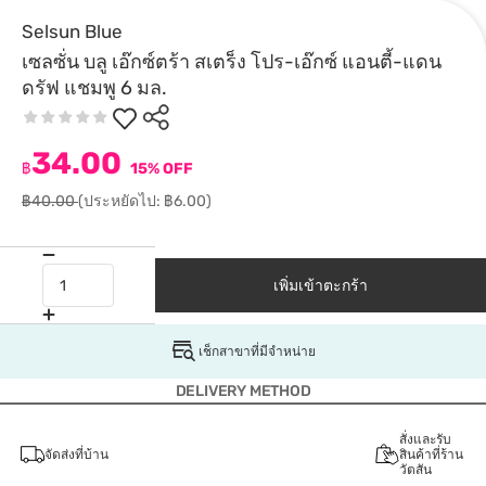
Selsun Blue
เซลซั่น บลู เอ๊กซ์ตร้า สเตร็ง โปร-เอ๊กซ์ แอนตี้-แดน
ดรัฟ แชมพู 6 มล.
34.00
฿
15% OFF
฿40.00
(ประหยัดไป: ฿6.00)
เพิ่มเข้าตะกร้า
เช็กสาขาที่มีจำหน่าย
DELIVERY METHOD
สั่งและรับ
จัดส่งที่บ้าน
สินค้าที่ร้าน
วัตสัน