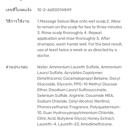
เลขที่ใบจดแจ้ง
10-2-6600014849
วิธีการใช้งาน
1.Massage Selsun Blue onto wet scalp 2. Allow
to remain on the scalp for two to three minutes
3. Rinse scalp thoroughly 4. Repeat
application and rinse thoroughly 5. After
shampoo, wash hands well. For the best result,
use at least twice a week or as directed by a
doctor.
ส่วนประกอบ
Water, Ammonium Laureth Sulfate, Ammonium
Lauryl Sulfate, Acrylates Copolymer,
Dimethiconol, Cocamidopropyl Betaine, Decyl
Glucoside, Glycerin, PPG-10 MethyI Glucose
Ether, Disodium Lauryl Sulfosuccinate,
Selenium Sulfide, Arginine, Cocamide MEA,
Sodium Chloride, Cetyl Alcohol, Menthol,
Phenoxyethanol, Fragrance, Polyquaternium-
10, Guar Hydroxypropytrimonium Chloride,
Citric Acid, Butylene Glycol, Honey Extract,
Laureth-4, Laureth-23, Amodimethicone,