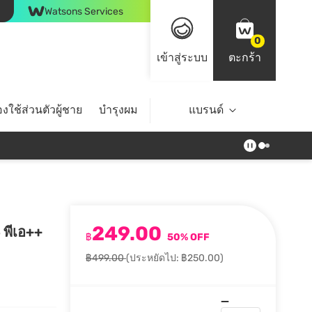
Watsons Services
0
เข้าสู่ระบบ
ตะกร้า
งใช้ส่วนตัวผู้ชาย
บำรุงผม
ไลฟ์สไตล์
แบรนด์
Top Brands
249.00
 พีเอ++
฿
50% OFF
฿499.00
(ประหยัดไป: ฿250.00)