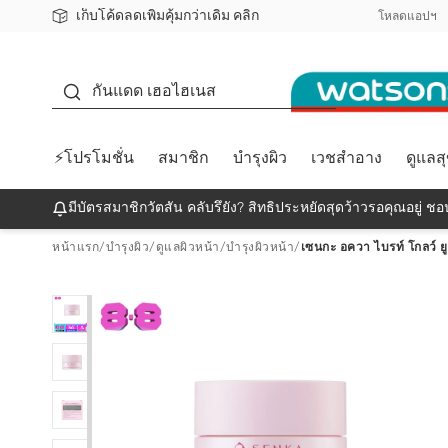
เก็บโค้ดลดเพิ่มคุ้มกว่าเดิม คลิก
ชอปออนไลน์ครั้งแรก ลดเพิ่มจุก ๆ 10%! 🎉
📦ส่งฟรี! เมื่อชอป 499฿
สมาชิกวัตสัน คลับดียังไง?
โหลดแอปฯ
กันแดด
กันแดด เฮอไฮเนส
⚡โปรโมชั่น
สมาชิก
บำรุงผิว
เวชสำอาง
ดูแลส
มีบัตรสมาชิกวัตสัน คลับรึยัง? สิทธิประหยัดสุดว้าวรอคุณอยู่ ชอป
หน้าแรก
/
บำรุงผิว
/
ดูแลผิวหน้า
/
บำรุงผิวหน้า
/
เซนกะ อควา ไบรท์ โกลว์ ยูว