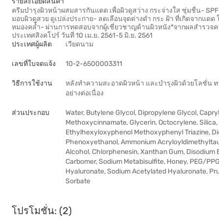
รายละเอียดสินค้า
ครีมบำรุงผิวหน้าผสมสารกันแดด เพื่อผิวดูสว่าง กระจ่างใส ชุ่มชื่น- SPF 25
มอบผิวดูสวย ดูเปล่งประกาย- ลดเลือนจุดด่างดำ กระ ฝ้า ที่เกิดจากแดด
หมองคล้ำ- ผ่านการทดสอบจากผู้เชี่ยวชาญด้านผิวหนัง*จากผลสำรวจควา
ประเทศสิงคโปร์ วันที่ 10 เม.ย. 2561-5 มิ.ย. 2561
ประเทศผู้ผลิต
เวียดนาม
เลขที่ใบจดแจ้ง
10-2-6500003311
วิธีการใช้งาน
หลังทำความสะอาดผิวหน้า และบำรุงผิวด้วยโลชั่น ทา
อย่างต่อเนื่อง
ส่วนประกอบ
Water, Butylene Glycol, Dipropylene Glycol, Capry
Methoxycinnamate, Glycerin, Octocrylene, Silica
Ethylhexyloxyphenol Methoxyphenyl Triazine, D
Phenoxyethanol, Ammonium Acryloyldimethyltau
Alcohol, Chlorphenesin, Xanthan Gum, Disodium 
Carbomer, Sodium Metabisulfite, Honey, PEG/PPG-
Hyaluronate, Sodium Acetylated Hyaluronate, Prun
Sorbate
โปรโมชั่น: (2)