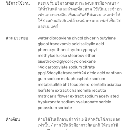
วิธีการใช้งาน
หยดเซรั่มปริมาณพอเหมาะลงบนฝ่ามือ ทาเบา ๆ
ให้ทั่วใบหน้าและลำคอที่สะอาด ใช้เป็นประจำทุก
เช้าและกลางคืน เพื่อผลลัพธ์ที่ชัดเจน แนะนำให้
ใช้ร่วมกับผลิตภัณฑ์ล้างหน้าเซนกะ เพอร์เฟ็ค วิป
แอคเน่ แคร์
ส่วนประกอบ
water dipropylene glycol glycerin butylene
glycol tranexamic acid salicylic acid
phenoxyethanol hydroxypropyl
methylcellulose stearoxy ether
bisethoxydiglycol cyclohexane
14dicarboxylate sodium citrate
ppg13decyltetradeceth24 citric acid xanthan
gum sodium metaphosphate sodium
metabisulfite bht tocopherol centella asiatica
leafstem extract chamomilla recutita
matricaria flower extract sodium acetylated
hyaluronate sodium hyaluronate sericin
potassium sorbate
คำเตือน
ห้ามใช้ในเด็กอายุต่ำกว่า 3 ปี สำหรับใช้ภายนอก
เท่านั้น / หากใช้แล้วมีอาการผิดปกติ ให้หยุดใช้