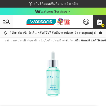
ชอปออนไลน์ครั้งแรก ลดเพิ่มจุก ๆ 10%! 🎉
เก็บโค้ดลดเพิ่มคุ้มกว่าเดิม คลิก
สมาชิกวัตสัน คลับดียังไง?
📦ส่งฟรี! เมื่อชอป 499฿
Watsons Services
0
มีบัตรสมาชิกวัตสัน คลับรึยัง? สิทธิประหยัดสุดว้าวรอคุณอยู่ ชอปคุ้มกว
มีบัตรสมาชิกวัตสัน คลับรึยัง? สิทธิประหยัดสุดว้าวรอคุณอยู่ ชอปคุ้มกว่าเดิม คลิก!
หน้าแรก
/
บำรุงผิว
/
ดูแลผิวหน้า
/
เซรั่มบำรุงผิว
/
เซนกะ เซรั่ม แอคเน่ แคร์ 3เอกซ์