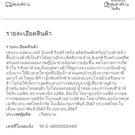
สั่งและรับ
จัดส่งที่บ้าน
สินค้าที่ร้าน
วัตสัน
รายละเอียดสินค้า
รายละเอียดสินค้า
เซนกะ แอคเน่ แคร์ 3เอกซ์ รีแพร์ เซรั่ม ผลิตภัณฑ์เซรั่มบำรุงผิวหน้า
ฟื้นบำรุงผิวที่เป็นสิวได้อย่างมีประสิทธิภาพ ด้วย 3เอกซ์ รีแพร์ แอคทีฟ
พร้อมส่วนผสมคุณภาพญี่ปุ่น ช่วยล็อกความชุ่มชื้น ลดโอกาสการเกิด
สิวใน 1 สัปดาห์ ลดเลือนจุดด่างดำให้ดูจางลง มอบเกราะปกป้องผิวดู
แข็งแรง ให้ผิวสวยใส ชุ่มชื่นอิ่มน้ำ ส่วนผสมบำรุงผิวจากธรรมชาติ
อย่างไวท์ โคคูน ซิก้า เอ็กซ์แทร็กซ์ ช่วยปลอบประโลมผิวเครียดจาก
สิว ไม่ก่อให้เกิดการอุดตัน ผ่านการทดสอบจากผู้เชี่ยวชาญด้าน
ผิวหนัง อ่อนโยนต่อผิว ไม่ใส่แอลกอฮอล์ น้ำหอม และสารแต่งสี ซาลิ
ไซลิก แอซิด, ทราเนซามิก แอซิด, ดับเบิ้ล ไฮยาลูรอนิก แอซิด จากผล
การทดสอบทางคลินิก ในกลุ่มตัวอย่าง 28 คน โดย บริษัท เดอร์มาพรูฟ
เอเชีย ประเทศไทยจำกัด ในเดือน กุมภาพันธ์ 2567 ประเทศไทย ใน
เดือน กุมภาพันธ์ 2567 ถึง เมษายน 2567
ประเทศผู้ผลิต
เวียดนาม
เลขที่ใบจดแจ้ง
10-2-6800000440