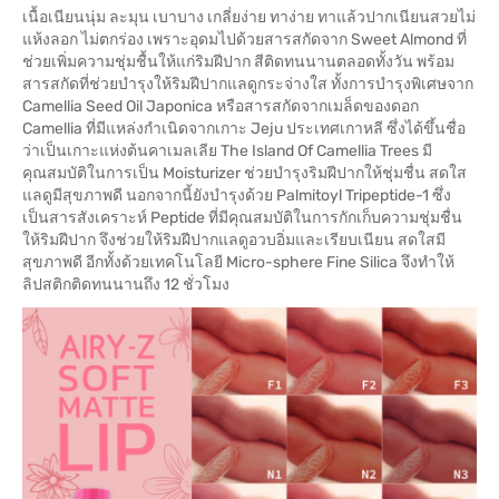
เนื้อเนียนนุ่ม ละมุน เบาบาง เกลี่ยง่าย ทาง่าย ทาแล้วปากเนียนสวยไม่
แห้งลอก ไม่ตกร่อง เพราะอุดมไปด้วยสารสกัดจาก Sweet Almond ที่
ช่วยเพิ่มความชุ่มชื้นให้แก่ริมฝีปาก สีติดทนนานตลอดทั้งวัน พร้อม
สารสกัดที่ช่วยบำรุงให้ริมฝีปากแลดูกระจ่างใส ทั้งการบำรุงพิเศษจาก
Camellia Seed Oil Japonica หรือสารสกัดจากเมล็ดของดอก
Camellia ที่มีแหล่งกำเนิดจากเกาะ Jeju ประเทศเกาหลี ซึ่งได้ขึ้นชื่อ
ว่าเป็นเกาะแห่งต้นคาเมลเลีย The Island Of Camellia Trees มี
คุณสมบัติในการเป็น Moisturizer ช่วยบำรุงริมฝีปากให้ชุ่มชื่น สดใส
แลดูมีสุขภาพดี นอกจากนี้ยังบำรุงด้วย Palmitoyl Tripeptide-1 ซึ่ง
เป็นสารสังเคราะห์ Peptide ที่มีคุณสมบัติในการกักเก็บความชุ่มชื่น
ให้ริมฝีปาก จึงช่วยให้ริมฝีปากแลดูอวบอิ่มและเรียบเนียน สดใสมี
สุขภาพดี อีกทั้งด้วยเทคโนโลยี Micro-sphere Fine Silica จึงทำให้
ลิปสติกติดทนนานถึง 12 ชั่วโมง