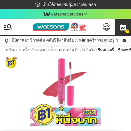
ชอปออนไลน์ครั้งแรก ลดเพิ่มจุก ๆ 10%! 🎉
เก็บโค้ดลดเพิ่มคุ้มกว่าเดิม คลิก
สมาชิกวัตสัน คลับดียังไง?
📦ส่งฟรี! เมื่อชอป 499฿
Watsons Services
0
มีบัตรสมาชิกวัตสัน คลับรึยัง? สิทธิประหยัดสุดว้าวรอคุณอยู่ ชอปคุ้มกว
มีบัตรสมาชิกวัตสัน คลับรึยัง? สิทธิประหยัดสุดว้าวรอคุณอยู่ ชอปคุ้มกว่าเดิม คลิก!
หน้าแรก
/
เครื่องสำอาง และน้ำหอม
/
เมคอัพ ลิป
/
ลิปลิควิด
/
ชีนเน่ แอรี่ - ซี ซอ