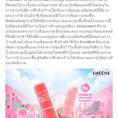
สีสันสดใสระเรื่ออย่างเป็นธรรมชาติ และยังมีคุณสมบัติโดดเด่นใน
การบำรุงริมฝีปากที่แห้งกร้านให้กลับมาเนียนนุ่ม ผลิตภัณฑ์นี้มีส่วน
ผสมจากวิตามินบี 6 ซึ่งมีคุณสมบัติในการเพิ่มความชุ่มชื้น
Moisturizing ช่วยให้ริมฝีปากกลับมานุ่มและชุ่มชื้นอีกครั้ง นอกจากนี้
ยังมีคุณสมบัติในการเป็นสารต้านอนุมูลอิสระ Antioxidant ที่ช่วย
ปกป้องเซลล์จากการเสื่อมสภาพ จึงช่วยชะลอการแก่ก่อนวัยของเซลล์
ที่ริมฝีปาก ทำให้ริมฝีปากแลดูสุขภาพดี และผลิตภัณฑ์นี้ยังผสานการ
บำรุงด้วยน้ำมันจากเมล็ดละหุ่ง ซึ่งทำหน้าที่เป็น Emollient ที่จะช่วย
เพิ่มความชุ่มชื้นและรักษาความชุ่มชื้นไว้ในชั้นผิวของริมฝีปาก โดย
น้ำมันละหุ่งนั้นอุดมไปด้วยกรดไขมันที่จำเป็นหลายชนิดที่มีส่วนช่วย
ในการบำรุงและฟื้นฟูริมฝีปากที่แห้งกร้านให้กลับมานุ่มนวลได้อย่างมี
ประสิทธิภาพ