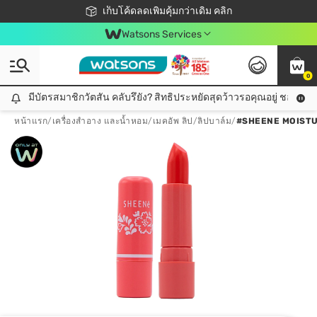
ชอปออนไลน์ครั้งแรก ลดเพิ่มจุก ๆ 10%! 🎉
เก็บโค้ดลดเพิ่มคุ้มกว่าเดิม คลิก
สมาชิกวัตสัน คลับดียังไง?
📦ส่งฟรี! เมื่อชอป 499฿
Watsons Services
0
มีบัตรสมาชิกวัตสัน คลับรึยัง? สิทธิประหยัดสุดว้าวรอคุณอยู่ ชอปคุ้มกว
มีบัตรสมาชิกวัตสัน คลับรึยัง? สิทธิประหยัดสุดว้าวรอคุณอยู่ ชอปคุ้มกว่าเดิม คลิก!
หน้าแรก
/
เครื่องสำอาง และน้ำหอม
/
เมคอัพ ลิป
/
ลิปบาล์ม
/
#SHEENE MOISTUR