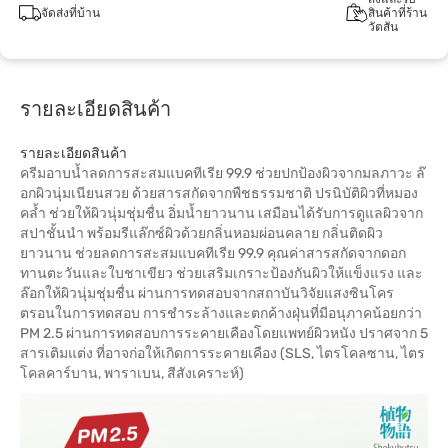
จัดส่งที่บ้าน
สินค้าที่ร้าน
วัตสัน
รายละเอียดสินค้า
รายละเอียดสินค้า
ครีมอาบน้ำลดการสะสมแบคทีเรีย 99.9 ช่วยปกป้องผิวจากมลภาวะ ล๊
อกผิวนุ่มเนียนสวย ด้วยสารสกัดจากพืชธรรมชาติ ปรนิบัติผิวที่หมอง
คล้ำ ช่วยให้ผิวนุ่มชุ่มชื่น อิ่มน้ำยาวนาน เสมือนได้รับการดูแลผิวจาก
สปาชั้นนำ พร้อมรีแล๊กซ์ผิวด้วยกลิ่นหอมผ่อนคลาย กลิ่นติดผิว
ยาวนาน ช่วยลดการสะสมแบคทีเรีย 99.9 คุณค่าสารสกัดจากดอก
ทานตะวันและใบชาเขียว ช่วยเสริมเกราะป้องกันผิวให้แข็งแรง และ
ล๊อกให้ผิวนุ่มชุ่มชื่น ผ่านการทดสอบจากสถาบันวิจัยแสงซินโคร
ตรอนในการทดสอบ การชำระล้างและตกค้างฝุ่นที่มีอนุภาคน้อยกว่า
PM 2.5 ผ่านการทดสอบการระคายเคืองโดยแพทย์ผิวหนัง ปราศจาก 5
สารเติมแต่ง ที่อาจก่อให้เกิดการระคายเคือง (SLS, ไตรโคลซาน, ไตร
โคลคาร์บาน, พาราเบน, สีสังเคราะห์)