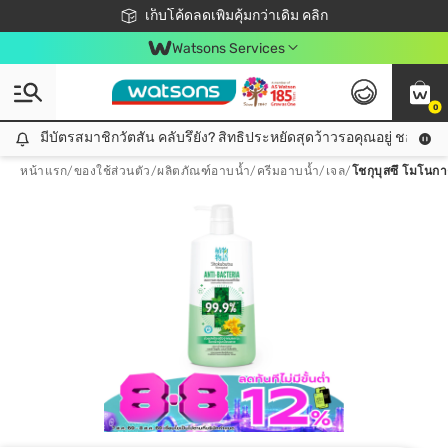
ชอปออนไลน์ครั้งแรก ลดเพิ่มจุก ๆ 10%! 🎉
เก็บโค้ดลดเพิ่มคุ้มกว่าเดิม คลิก
สมาชิกวัตสัน คลับดียังไง?
📦ส่งฟรี! เมื่อชอป 499฿
Watsons Services
0
มีบัตรสมาชิกวัตสัน คลับรึยัง? สิทธิประหยัดสุดว้าวรอคุณอยู่ ชอปคุ้มกว
มีบัตรสมาชิกวัตสัน คลับรึยัง? สิทธิประหยัดสุดว้าวรอคุณอยู่ ชอปคุ้มกว่าเดิม คลิก!
หน้าแรก
/
ของใช้ส่วนตัว
/
ผลิตภัณฑ์อาบน้ำ
/
ครีมอาบน้ำ/เจล
/
โชกุบุสซึ โมโนกาต