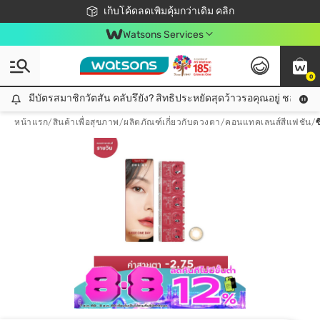
ชอปออนไลน์ครั้งแรก ลดเพิ่มจุก ๆ 10%! 🎉
เก็บโค้ดลดเพิ่มคุ้มกว่าเดิม คลิก
สมาชิกวัตสัน คลับดียังไง?
📦ส่งฟรี! เมื่อชอป 499฿
Watsons Services
0
มีบัตรสมาชิกวัตสัน คลับรึยัง? สิทธิประหยัดสุดว้าวรอคุณอยู่ ชอปคุ้มกว
มีบัตรสมาชิกวัตสัน คลับรึยัง? สิทธิประหยัดสุดว้าวรอคุณอยู่ ชอปคุ้มกว่าเดิม คลิก!
หน้าแรก
/
สินค้าเพื่อสุขภาพ
/
ผลิตภัณฑ์เกี่ยวกับดวงตา
/
คอนแทคเลนส์สีแฟชัน
/
ซ