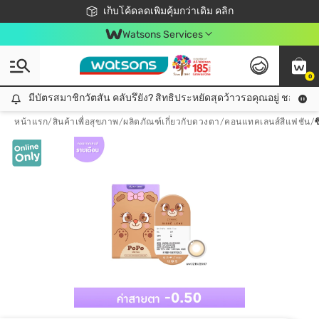
ชอปออนไลน์ครั้งแรก ลดเพิ่มจุก ๆ 10%! 🎉
เก็บโค้ดลดเพิ่มคุ้มกว่าเดิม คลิก
สมาชิกวัตสัน คลับดียังไง?
📦ส่งฟรี! เมื่อชอป 499฿
Watsons Services
0
มีบัตรสมาชิกวัตสัน คลับรึยัง? สิทธิประหยัดสุดว้าวรอคุณอยู่ ชอปคุ้มกว
มีบัตรสมาชิกวัตสัน คลับรึยัง? สิทธิประหยัดสุดว้าวรอคุณอยู่ ชอปคุ้มกว่าเดิม คลิก!
หน้าแรก
/
สินค้าเพื่อสุขภาพ
/
ผลิตภัณฑ์เกี่ยวกับดวงตา
/
คอนแทคเลนส์สีแฟชัน
/
ซ