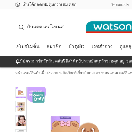
เก็บโค้ดลดเพิ่มคุ้มกว่าเดิม คลิก
ชอปออนไลน์ครั้งแรก ลดเพิ่มจุก ๆ 10%! 🎉
📦ส่งฟรี! เมื่อชอป 499฿
สมาชิกวัตสัน คลับดียังไง?
โหลดแอปฯ
กันแดด
กันแดด เฮอไฮเนส
⚡โปรโมชั่น
สมาชิก
บำรุงผิว
เวชสำอาง
ดูแลส
มีบัตรสมาชิกวัตสัน คลับรึยัง? สิทธิประหยัดสุดว้าวรอคุณอยู่ ชอป
หน้าแรก
/
สินค้าเพื่อสุขภาพ
/
ผลิตภัณฑ์เกี่ยวกับดวงตา
/
คอนแทคเลนส์สีแฟ