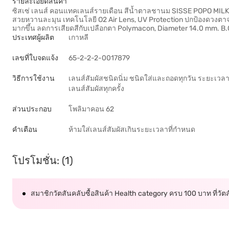
รายละเอียดสินค้า
ซิสเซ่ เลนส์ คอนแทคเลนส์รายเดือน สีน้ำตาลชานม SISSE POPO MILK TE
สวยหวานละมุน เทคโนโลยี O2 Air Lens, UV Protection ปกป้องดวงตาจากร
มากขึ้น ลดการเสียดสีกับเปลือกตา Polymacon, Diameter 14.0 mm. 
ประเทศผู้ผลิต
เกาหลี
เลขที่ใบจดแจ้ง
65-2-2-2-0017879
วิธีการใช้งาน
เลนส์สัมผัสชนิดนิ่ม ชนิดใส่และถอดทุกวัน ระยะเวลาใ
เลนส์สัมผัสทุกครั้ง
ส่วนประกอบ
โพลิมาคอน 62
คำเตือน
ห้ามใส่เลนส์สัมผัสเกินระยะเวลาที่กำหนด
โปรโมชั่น: (1)
สมาชิกวัตสันคลับซื้อสินค้า Health category ครบ 100 บาท ที่วั