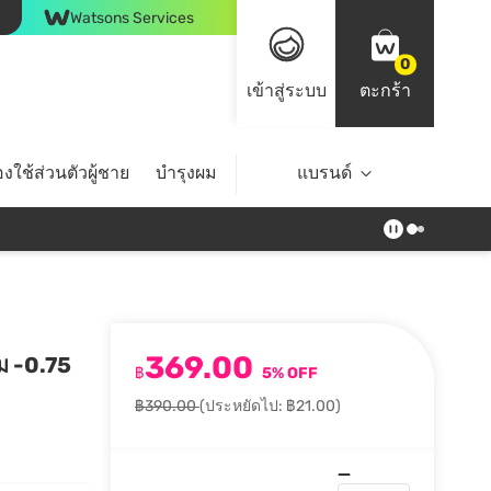
Watsons Services
0
เข้าสู่ระบบ
ตะกร้า
งใช้ส่วนตัวผู้ชาย
บำรุงผม
ไลฟ์สไตล์
แบรนด์
Top Brands
369.00
ม -0.75
฿
5% OFF
฿390.00
(ประหยัดไป: ฿21.00)