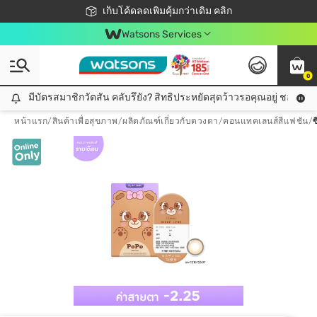
ชอปออนไลน์ครั้งแรก ลดเพิ่มจุก ๆ 10%! 🎉
เก็บโค้ดลดเพิ่มคุ้มกว่าเดิม คลิก
สมาชิกวัตสัน คลับดียังไง?
📦ส่งฟรี! เมื่อชอป 499฿
Watsons Services
0
มีบัตรสมาชิกวัตสัน คลับรึยัง? สิทธิประหยัดสุดว้าวรอคุณอยู่ ชอปคุ้มกว
มีบัตรสมาชิกวัตสัน คลับรึยัง? สิทธิประหยัดสุดว้าวรอคุณอยู่ ชอปคุ้มกว่าเดิม คลิก!
หน้าแรก
/
สินค้าเพื่อสุขภาพ
/
ผลิตภัณฑ์เกี่ยวกับดวงตา
/
คอนแทคเลนส์สีแฟชัน
/
ซ