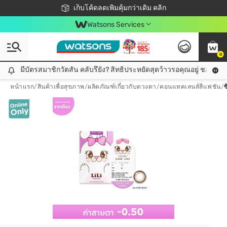
ชอปออนไลน์ครั้งแรก ลดเพิ่มจุก ๆ 10%! 🎉
เก็บโค้ดลดเพิ่มคุ้มกว่าเดิม คลิก
สมาชิกวัตสัน คลับดียังไง?
📦ส่งฟรี! เมื่อชอป 499฿
Watsons Services
0
มีบัตรสมาชิกวัตสัน คลับรึยัง? สิทธิประหยัดสุดว้าวรอคุณอยู่ ชอปคุ้มกว
มีบัตรสมาชิกวัตสัน คลับรึยัง? สิทธิประหยัดสุดว้าวรอคุณอยู่ ชอปคุ้มกว่าเดิม คลิก!
หน้าแรก
/
สินค้าเพื่อสุขภาพ
/
ผลิตภัณฑ์เกี่ยวกับดวงตา
/
คอนแทคเลนส์สีแฟชัน
/
ซ