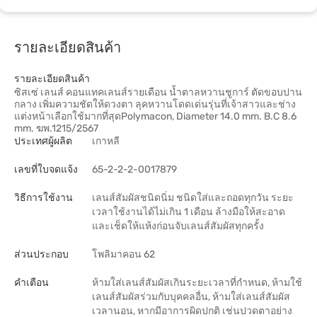
รายละเอียดสินค้า
รายละเอียดสินค้า
ซิสเซ่ เลนส์ คอนแทคเลนส์รายเดือน น้ำตาลหวานชูการ์ ตัดขอบปาน
กลาง เพิ่มความชัดให้ดวงตา ลุคหวานโดดเด่นรุ่นที่เจ้าสาวและช่าง
แต่งหน้าเลือกใช้มากที่สุดPolymacon, Diameter 14.0 mm. B.C 8.6
mm. ฆพ.1215/2567
ประเทศผู้ผลิต
เกาหลี
เลขที่ใบจดแจ้ง
65-2-2-2-0017879
วิธีการใช้งาน
เลนส์สัมผัสชนิดนิ่ม ชนิดใส่และถอดทุกวัน ระยะ
เวลาใช้งานได้ไม่เกิน 1 เดือน ล้างมือให้สะอาด
และเช็ดให้แห้งก่อนจับเลนส์สัมผัสทุกครั้ง
ส่วนประกอบ
โพลิมาคอน 62
คำเตือน
ห้ามใส่เลนส์สัมผัสเกินระยะเวลาที่กำหนด, ห้ามใช้
เลนส์สัมผัสร่วมกับบุคคลอื่น, ห้ามใส่เลนส์สัมผัส
เวลานอน, หากมีอาการผิดปกติ เช่นปวดตาอย่าง