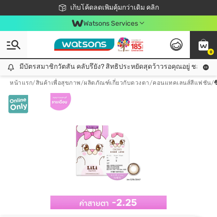
ชอปออนไลน์ครั้งแรก ลดเพิ่มจุก ๆ 10%! 🎉
เก็บโค้ดลดเพิ่มคุ้มกว่าเดิม คลิก
สมาชิกวัตสัน คลับดียังไง?
📦ส่งฟรี! เมื่อชอป 499฿
Watsons Services
0
มีบัตรสมาชิกวัตสัน คลับรึยัง? สิทธิประหยัดสุดว้าวรอคุณอยู่ ชอปคุ้มกว
มีบัตรสมาชิกวัตสัน คลับรึยัง? สิทธิประหยัดสุดว้าวรอคุณอยู่ ชอปคุ้มกว่าเดิม คลิก!
หน้าแรก
/
สินค้าเพื่อสุขภาพ
/
ผลิตภัณฑ์เกี่ยวกับดวงตา
/
คอนแทคเลนส์สีแฟชัน
/
ซ