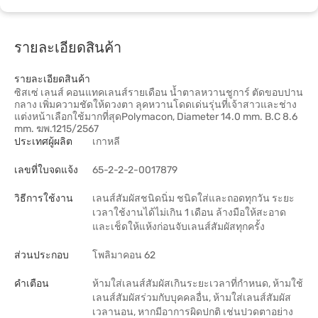
รายละเอียดสินค้า
รายละเอียดสินค้า
ซิสเซ่ เลนส์ คอนแทคเลนส์รายเดือน น้ำตาลหวานชูการ์ ตัดขอบปาน
กลาง เพิ่มความชัดให้ดวงตา ลุคหวานโดดเด่นรุ่นที่เจ้าสาวและช่าง
แต่งหน้าเลือกใช้มากที่สุดPolymacon, Diameter 14.0 mm. B.C 8.6
mm. ฆพ.1215/2567
ประเทศผู้ผลิต
เกาหลี
เลขที่ใบจดแจ้ง
65-2-2-2-0017879
วิธีการใช้งาน
เลนส์สัมผัสชนิดนิ่ม ชนิดใส่และถอดทุกวัน ระยะ
เวลาใช้งานได้ไม่เกิน 1 เดือน ล้างมือให้สะอาด
และเช็ดให้แห้งก่อนจับเลนส์สัมผัสทุกครั้ง
ส่วนประกอบ
โพลิมาคอน 62
คำเตือน
ห้ามใส่เลนส์สัมผัสเกินระยะเวลาที่กำหนด, ห้ามใช้
เลนส์สัมผัสร่วมกับบุคคลอื่น, ห้ามใส่เลนส์สัมผัส
เวลานอน, หากมีอาการผิดปกติ เช่นปวดตาอย่าง