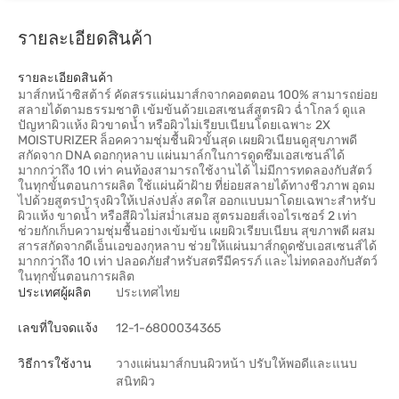
รายละเอียดสินค้า
รายละเอียดสินค้า
มาส์กหน้าซิสต้าร์ คัดสรรแผ่นมาส์กจากคอตตอน 100% สามารถย่อย
สลายได้ตามธรรมชาติ เข้มข้นด้วยเอสเซนส์สูตรผิว ฉ่ำโกลว์ ดูแล
ปัญหาผิวแห้ง ผิวขาดน้ำ หรือผิวไม่เรียบเนียนโดยเฉพาะ 2X
MOISTURIZER ล็อคความชุ่มชื้นผิวขั้นสุด เผยผิวเนียนดูสุขภาพดี
สกัดจาก DNA ดอกกุหลาบ แผ่นมาล์กในการดูดซึมเอสเซนล์ได้
มากกว่าถึง 10 เท่า คนท้องสามารถใช้งานได้ ไม่มีการทดลองกับสัตว์
ในทุกขั้นตอนการผลิต ใช้แผ่นผ้าฝ้าย ที่ย่อยสลายได้ทางชีวภาพ อุดม
ไปด้วยสูตรบำรุงผิวให้เปล่งปลั่ง สดใส ออกแบบมาโดยเฉพาะสำหรับ
ผิวแห้ง ขาดน้ำ หรือสีผิวไม่สม่ำเสมอ สูตรมอยส์เจอไรเซอร์ 2 เท่า
ช่วยกักเก็บความชุ่มชื้นอย่างเข้มข้น เผยผิวเรียบเนียน สุขภาพดี ผสม
สารสกัดจากดีเอ็นเอของกุหลาบ ช่วยให้แผ่นมาส์กดูดซับเอสเซนส์ได้
มากกว่าถึง 10 เท่า ปลอดภัยสำหรับสตรีมีครรภ์ และไม่ทดลองกับสัตว์
ในทุกขั้นตอนการผลิต
ประเทศผู้ผลิต
ประเทศไทย
เลขที่ใบจดแจ้ง
12-1-6800034365
วิธีการใช้งาน
วางแผ่นมาส์กบนผิวหน้า ปรับให้พอดีและแนบ
สนิทผิว