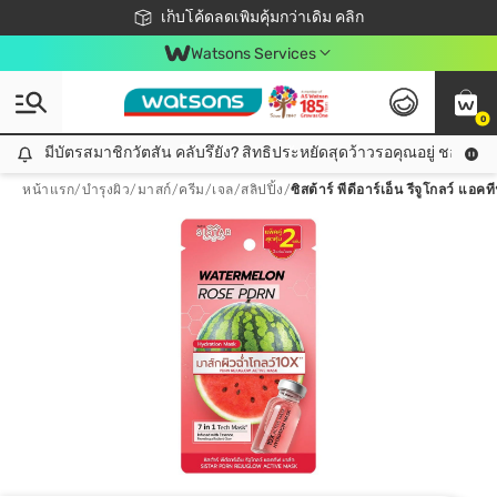
ชอปออนไลน์ครั้งแรก ลดเพิ่มจุก ๆ 10%! 🎉
เก็บโค้ดลดเพิ่มคุ้มกว่าเดิม คลิก
สมาชิกวัตสัน คลับดียังไง?
📦ส่งฟรี! เมื่อชอป 499฿
Watsons Services
0
มีบัตรสมาชิกวัตสัน คลับรึยัง? สิทธิประหยัดสุดว้าวรอคุณอยู่ ชอปคุ้มกว
มีบัตรสมาชิกวัตสัน คลับรึยัง? สิทธิประหยัดสุดว้าวรอคุณอยู่ ชอปคุ้มกว่าเดิม คลิก!
หน้าแรก
/
บำรุงผิว
/
มาสก์
/
ครีม/เจล/สลิปปิ้ง
/
ซิสต้าร์ พีดีอาร์เอ็น รีจูโกลว์ แอ