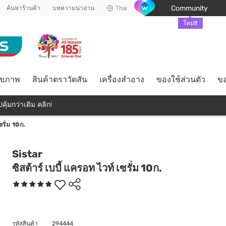
Community
ค้นหาร้านค้า
บทความน่าอ่าน
Thai
ใหม่!!
ุขภาพ
สินค้าตราวัตสัน
เครื่องสำอาง
ของใช้ส่วนตัว
ขอ
คุ้มกว่าเดิม คลิก!
ซรั่ม 10ก.
Sistar
ซิสต้าร์ เบบี้ แครอท ไวท์ เซรั่ม 10ก.
รหัสสินค้า
294444