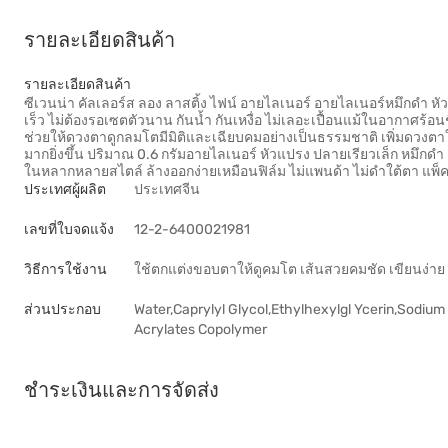
รายละเอียดสินค้า
รายละเอียดสินค้า
ซีเวนน่า คัลเลอร์ส ลอง ลาสติ้ง ไฟน์ อายไลเนอร์ อายไลเนอร์หมึกดำ หั
เร็ว ไม่ต้องรอเซตตัวนาน กันน้ำ กันเหงื่อ ไม่เลอะเปื้อนแม้ในอากาศร้อ
ช่วยให้ดวงตาดูกลมโตมีมิติและเฉียบคมอย่างเป็นธรรมชาติ เพิ่มดวงตา
มากยิ่งขึ้น ปริมาณ 0.6 กรัมอายไลเนอร์ หัวแปรง ปลายเรียวเล็ก หมึกด
ในหลากหลายสไตล์ ล้างออกง่ายเหมือนฟิล์ม ไม่แพนด้า ไม่ดำใต้ตา แพ็คเ
ประเทศผู้ผลิต
ประเทศจีน
เลขที่ใบจดแจ้ง
12-2-6400021981
วิธีการใช้งาน
ใช้ตกแต่งขอบตาให้ดูคมโต เส้นสวยคมชัด เขียนง่า
ส่วนประกอบ
Water,Caprylyl Glycol,Ethylhexylgl Ycerin,Sodi
Acrylates Copolymer
ชำระเงินและการจัดส่ง