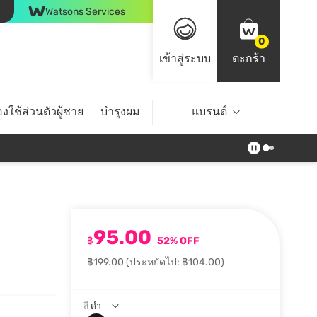
Watsons Services
0
เข้าสู่ระบบ
ตะกร้า
งใช้ส่วนตัวผู้ชาย
บำรุงผม
ไลฟ์สไตล์
แบรนด์
Top Brands
95.00
฿
52% OFF
฿199.00
(ประหยัดไป: ฿104.00)
สี
ดำ