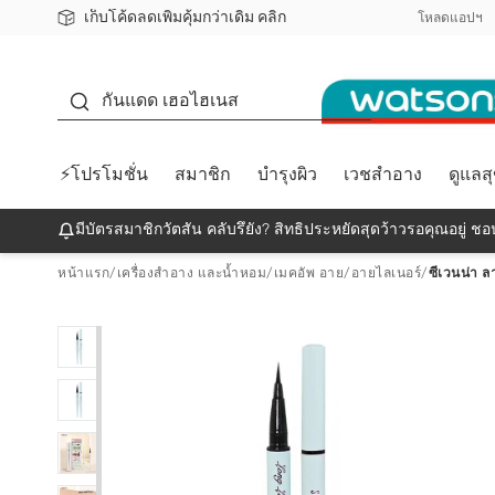
เก็บโค้ดลดเพิ่มคุ้มกว่าเดิม คลิก
ชอปออนไลน์ครั้งแรก ลดเพิ่มจุก ๆ 10%! 🎉
📦ส่งฟรี! เมื่อชอป 499฿
สมาชิกวัตสัน คลับดียังไง?
โหลดแอปฯ
กันแดด
กันแดด เฮอไฮเนส
⚡โปรโมชั่น
สมาชิก
บำรุงผิว
เวชสำอาง
ดูแลส
มีบัตรสมาชิกวัตสัน คลับรึยัง? สิทธิประหยัดสุดว้าวรอคุณอยู่ ชอป
หน้าแรก
/
เครื่องสำอาง และน้ำหอม
/
เมคอัพ อาย
/
อายไลเนอร์
/
ซีเวนน่า ล