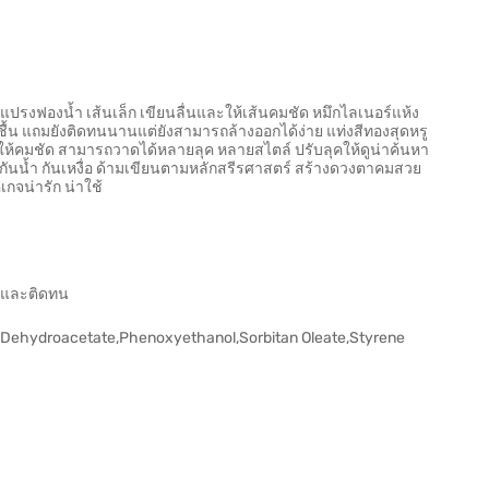
วแปรงฟองน้ำ เส้นเล็ก เขียนลื่นและให้เส้นคมชัด หมึกไลเนอร์แห้ง
นชื้น แถมยังติดทนนานแต่ยังสามารถล้างออกได้ง่าย แท่งสีทองสุดหรู
ให้คมชัด สามารถวาดได้หลายลุค หลายสไตล์ ปรับลุคให้ดูน่าค้นหา
ำ กันน้ำ กันเหงื่อ ด้ามเขียนตามหลักสรีรศาสตร์ สร้างดวงตาคมสวย
กจน่ารัก น่าใช้
ย และติดทน
um Dehydroacetate,Phenoxyethanol,Sorbitan Oleate,Styrene