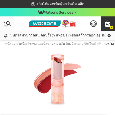
ชอปออนไลน์ครั้งแรก ลดเพิ่มจุก ๆ 10%! 🎉
เก็บโค้ดลดเพิ่มคุ้มกว่าเดิม คลิก
สมาชิกวัตสัน คลับดียังไง?
📦ส่งฟรี! เมื่อชอป 499฿
Watsons Services
0
มีบัตรสมาชิกวัตสัน คลับรึยัง? สิทธิประหยัดสุดว้าวรอคุณอยู่ ชอปคุ้มกว
มีบัตรสมาชิกวัตสัน คลับรึยัง? สิทธิประหยัดสุดว้าวรอคุณอยู่ ชอปคุ้มกว่าเดิม คลิก!
หน้าแรก
/
เครื่องสำอาง และน้ำหอม
/
เมคอัพ ลิป
/
ลิปกลอส/ลิปโกลว์/ลิปเกรซ
/
S