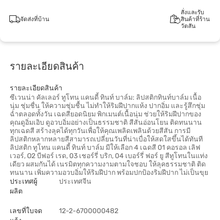
สั่งและรับ
จัดส่งที่บ้าน
สินค้าที่ร้าน
วัตสัน
รายละเอียดสินค้า
รายละเอียดสินค้า
ซีเวนน่า คัลเลอร์ ทูโทน แคนดี้ ทินท์ บาล์ม: ลิปสติกทินท์บาล์ม เนื้อ
นุ่ม ชุ่มชื่น ให้ความชุ่มชื้น ไม่ทำให้ริมฝีปากแห้ง ปากอิ่ม และรู้สึกชุ่ม
ฉ่ำตลอดทั้งวัน เฉดสียอดนิยม พิกเมนต์เนื้อนุ่ม ช่วยให้ริมฝีปากของ
คุณดูอิ่มเอิบ ดูอวบอิ่มอย่างเป็นธรรมชาติ สีสันอ่อนโยน ติดทนนาน
ทุกเฉดสี สร้างลุคได้ทุกวันเพื่อให้คุณเพลิดเพลินด้วยสีสัน การมี
ลิปสติกหลากหลายสีสามารถเปลี่ยนวันที่น่าเบื่อให้สดใสขึ้นได้ทันที
ลิปสติก ทูโทน แคนดี้ ทินท์ บาล์ม มีให้เลือก 4 เฉดสี 01 คอรอล เลิฟ
เวอร์, O2 บีฟอร์ เรด, 03 เชอร์รี่ บริก, 04 เบอร์รี่ ฟอร์ ยู สีทูโทนในแท่ง
เดียว ผสมกันได้ เนรมิตทุกความงามตามใจชอบ ให้ลุคธรรมชาติ ติด
ทนนาน เพิ่มความอวบอิ่มให้ริมฝีปาก พร้อมปกป้องริมฝีปาก ไม่เป็นขุย
ประเทศผู้
ประเทศจีน
ผลิต
เลขที่ใบจด
12-2-6700000482