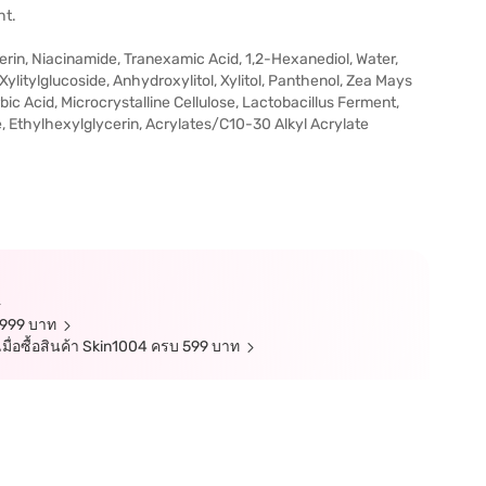
ht.
cerin, Niacinamide, Tranexamic Acid, 1,2-Hexanediol, Water,
litylglucoside, Anhydroxylitol, Xylitol, Panthenol, Zea Mays
bic Acid, Microcrystalline Cellulose, Lactobacillus Ferment,
, Ethylhexylglycerin, Acrylates/C10-30 Alkyl Acrylate
บ 999 บาท
เมื่อซื้อสินค้า Skin1004 ครบ 599 บาท