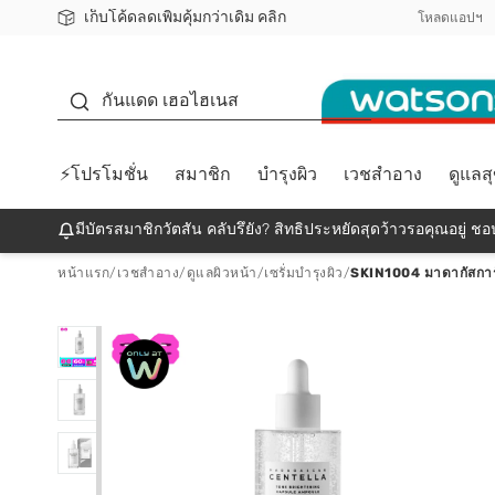
เก็บโค้ดลดเพิ่มคุ้มกว่าเดิม คลิก
ชอปออนไลน์ครั้งแรก ลดเพิ่มจุก ๆ 10%! 🎉
📦ส่งฟรี! เมื่อชอป 499฿
สมาชิกวัตสัน คลับดียังไง?
โหลดแอปฯ
กันแดด
กันแดด เฮอไฮเนส
⚡โปรโมชั่น
สมาชิก
บำรุงผิว
เวชสำอาง
ดูแลส
มีบัตรสมาชิกวัตสัน คลับรึยัง? สิทธิประหยัดสุดว้าวรอคุณอยู่ ชอป
หน้าแรก
/
เวชสำอาง
/
ดูแลผิวหน้า
/
เซรั่มบำรุงผิว
/
SKIN1004 มาดากัสการ์