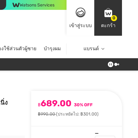
Watsons Services
0
เข้าสู่ระบบ
ตะกร้า
งใช้ส่วนตัวผู้ชาย
บำรุงผม
ไลฟ์สไตล์
แบรนด์
Top Brands
689.00
ิ่ง
฿
30% OFF
฿990.00
(ประหยัดไป: ฿301.00)