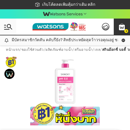
ชอปออนไลน์ครั้งแรก ลดเพิ่มจุก ๆ 10%! 🎉
เก็บโค้ดลดเพิ่มคุ้มกว่าเดิม คลิก
สมาชิกวัตสัน คลับดียังไง?
📦ส่งฟรี! เมื่อชอป 499฿
Watsons Services
0
มีบัตรสมาชิกวัตสัน คลับรึยัง? สิทธิประหยัดสุดว้าวรอคุณอยู่ ชอปคุ้มกว
มีบัตรสมาชิกวัตสัน คลับรึยัง? สิทธิประหยัดสุดว้าวรอคุณอยู่ ชอปคุ้มกว่าเดิม คลิก!
หน้าแรก
/
ของใช้ส่วนตัว
/
ผลิตภัณฑ์อาบน้ำ
/
ครีมอาบน้ำ/เจล
/
สกินอ๊อกซี่ บอดี้