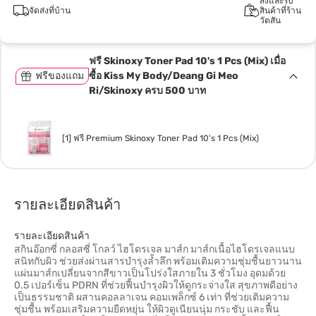
สั่งและรับ
จัดส่งที่บ้าน
สินค้าที่ร้าน
วัตสัน
ฟรี Skinoxy Toner Pad 10's 1 Pcs (Mix) เมื่อ
ฟรีของแถม
ซื้อ Kiss My Body/Deang Gi Meo
Ri/Skinoxy ครบ 500 บาท
[1] ฟรี Premium Skinoxy Toner Pad 10's 1 Pcs (Mix)
รายละเอียดสินค้า
รายละเอียดสินค้า
สกินอ๊อกซี่ กลอสซี่ โกลว์ ไฮโดรเจล มาส์ก มาส์กเนื้อไฮโดรเจลแนบ
สนิทกับผิว ช่วยส่งผ่านสารบำรุงล้ำลึก พร้อมเติมความชุ่มชื้นยาวนาน
แผ่นมาส์กเปลี่ยนจากสีขาวเป็นโปร่งใสภายใน 3 ชั่วโมง อุดมด้วย
0.5 เปอร์เซ็น PDRN ที่ช่วยฟื้นบำรุงผิวให้ดูกระจ่างใส สุขภาพดีอย่าง
เป็นธรรมชาติ ผสานคอลลาเจน คอมเพล็กซ์ 6 เท่า ที่ช่วยเติมความ
ชุ่มชื้น พร้อมเสริมความยืดหยุ่น ให้ผิวดูเนียนนุ่ม กระชับ และฟื้น