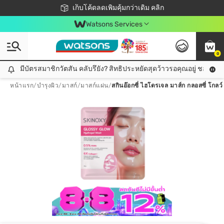
ชอปออนไลน์ครั้งแรก ลดเพิ่มจุก ๆ 10%! 🎉
เก็บโค้ดลดเพิ่มคุ้มกว่าเดิม คลิก
สมาชิกวัตสัน คลับดียังไง?
📦ส่งฟรี! เมื่อชอป 499฿
Watsons Services
0
มีบัตรสมาชิกวัตสัน คลับรึยัง? สิทธิประหยัดสุดว้าวรอคุณอยู่ ชอปคุ้มกว
มีบัตรสมาชิกวัตสัน คลับรึยัง? สิทธิประหยัดสุดว้าวรอคุณอยู่ ชอปคุ้มกว่าเดิม คลิก!
หน้าแรก
/
บำรุงผิว
/
มาสก์
/
มาสก์แผ่น
/
สกินอ๊อกซี่ ไฮโดรเจล มาส์ก กลอสซี่ โกลว์