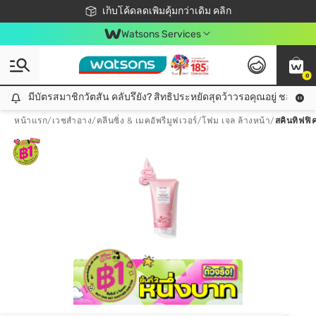
ชอปออนไลน์ครั้งแรก ลดเพิ่มจุก ๆ 10%! 🎉
เก็บโค้ดลดเพิ่มคุ้มกว่าเดิม คลิก
สมาชิกวัตสัน คลับดียังไง?
📦ส่งฟรี! เมื่อชอป 499฿
Watsons Services
0
มีบัตรสมาชิกวัตสัน คลับรึยัง? สิทธิประหยัดสุดว้าวรอคุณอยู่ ชอปคุ้มกว
มีบัตรสมาชิกวัตสัน คลับรึยัง? สิทธิประหยัดสุดว้าวรอคุณอยู่ ชอปคุ้มกว่าเดิม คลิก!
หน้าแรก
/
เวชสำอาง
/
คลีนซิ่ง & เมคอัพรีมูฟเวอร์
/
โฟม เจล ล้างหน้า
/
สคินทิฟฟิค