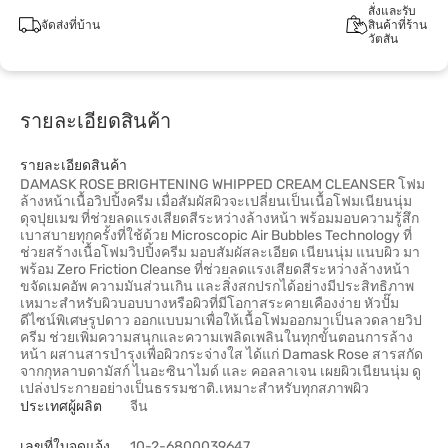
สั่งและรับ
จัดส่งที่บ้าน
สินค้าที่ร้าน
วัตสัน
รายละเอียดสินค้า
รายละเอียดสินค้า
DAMASK ROSE BRIGHTENING WHIPPED CREAM CLEANSER โฟม
ล้างหน้าเนื้อวิปปิ้งครีม เมื่อสัมผัสผิวจะเปลี่ยนเป็นเนื้อโฟมเนียนนุ่ม
ดุจปุยเมฆ ที่ช่วยลดแรงเสียดสีระหว่างล้างหน้า พร้อมมอบความรู้สึก
เบาสบายทุกครั้งที่ใช้ด้วย Microscopic Air Bubbles Technology ที่
ช่วยสร้างเนื้อโฟมวิปปิ้งครีม มอบสัมผัสละเอียด เนียนนุ่ม แนบผิว มา
พร้อม Zero Friction Cleanse ที่ช่วยลดแรงเสียดสีระหว่างล้างหน้า
ขจัดเมคอัพ ความมันส่วนเกิน และสิ่งสกปรกได้อย่างมีประสิทธิภาพ
เหมาะสำหรับผิวบอบบางหรือผิวที่มีโอกาสระคายเคืองง่าย หัวปั๊ม
ดีไซน์พิเศษรูปดาว ออกแบบมาเพื่อให้เนื้อโฟมออกมาเป็นลวดลายวิป
ครีม ช่วยเพิ่มความสนุกและความเพลิดเพลินในทุกขั้นตอนการล้าง
หน้า ผสานสารบำรุงเพื่อผิวกระจ่างใส ได้แก่ Damask Rose สารสกัด
จากกุหลาบดามัสก์ ไนอะซินาไมด์ และ คอลลาเจน เผยผิวเนียนนุ่ม ดู
เปล่งประกายอย่างเป็นธรรมชาติ.เหมาะสำหรับทุกสภาพผิว
ประเทศผู้ผลิต
จีน
เลขที่ใบจดแจ้ง
10-2-6800039647