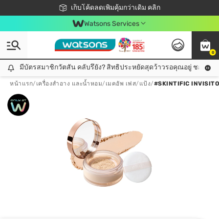
ชอปออนไลน์ครั้งแรก ลดเพิ่มจุก ๆ 10%! 🎉
เก็บโค้ดลดเพิ่มคุ้มกว่าเดิม คลิก
สมาชิกวัตสัน คลับดียังไง?
📦ส่งฟรี! เมื่อชอป 499฿
Watsons Services
0
มีบัตรสมาชิกวัตสัน คลับรึยัง? สิทธิประหยัดสุดว้าวรอคุณอยู่ ชอปคุ้มกว
มีบัตรสมาชิกวัตสัน คลับรึยัง? สิทธิประหยัดสุดว้าวรอคุณอยู่ ชอปคุ้มกว่าเดิม คลิก!
หน้าแรก
/
เครื่องสำอาง และน้ำหอม
/
เมคอัพ เฟส
/
แป้ง
/
#SKINTIFIC INVISI