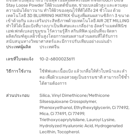
แซนด์ แป้งฝุ่นบางเบาขั้นสุด เนื้อสัมผัสละเอียด InvisiTouch Ultra
Stay Loose Powder ให้ผิวแมตต์ขั้นสุด, ช่วยเบลอผิวสูง และควบคุม
ความมันได้ยาวนาน ทำให้ผิวของคุณไร้ที่ติได้ถึง 24 ชั่วโมง ด้วย
เทคโนโลยี 3D BLURRING MATRIX ขั้นสูงที่ผสมผสานซิลิกา 3 ขนาด
เข้าด้วยกัน และเสริมประสิทธิภาพด้วยเทคโนโลยี AIR JET MILLING
ทำให้ได้เนื้อแป้งที่บางเบาเป็นพิเศษและเกลี่ยง่าย อัลตร้าแมตต์ฟินิช
เอฟเฟกต์เบลอรูขุมขน ไร้ความรู้สึก สกินทิฟิค มุ่งมั่นที่จะจัดหา
ผลิตภัณฑ์ดูแลผิวขั้นสูงโดยการผสมผสานส่วนผสมที่ได้รับการ
สนับสนุนทางวิทยาศาสตร์และมีการปรับเทียบอย่างแม่นยำ
ประเทศผู้ผลิต
ประเทศจีน
เลขที่ใบจดแจ้ง
10-2-6800023611
วิธีการใช้งาน
ใช้พัฟแตะเนื้อแป้ง แล้วเกลี่ยให้ทั่วใบหน้าและลำ
คอ เพื่อผิวเบลอสวยดูเป็นธรรมชาติ สามารถใช้ซ้ำ
ได้ตามต้องการ
ส่วนประกอบ
Silica, Vinyl Dimethicone/Methicone
Silsesquioxane Crosspolymer,
Phenoxyethanol, Ethylhexylglycerin, Ci 77492,
Mica, Ci 77491, Ci 77499,
Triethoxycaprylylsilane, Lauroyl Lysine,
Hydrolyzed Hyaluronic Acid, Hydrogenated
Lecithin, Tocopherol.