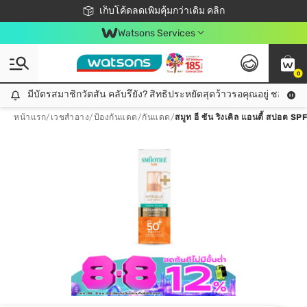
ชอปออนไลน์ครั้งแรก ลดเพิ่มจุก ๆ 10%! 🎉
เก็บโค้ดลดเพิ่มคุ้มกว่าเดิม คลิก
สมาชิกวัตสัน คลับดียังไง?
📦ส่งฟรี! เมื่อชอป 499฿
Watsons Services
0
มีบัตรสมาชิกวัตสัน คลับรึยัง? สิทธิประหยัดสุดว้าวรอคุณอยู่ ชอปคุ้มกว
มีบัตรสมาชิกวัตสัน คลับรึยัง? สิทธิประหยัดสุดว้าวรอคุณอยู่ ชอปคุ้มกว่าเดิม คลิก!
หน้าแรก
/
เวชสำอาง
/
ป้องกันแดด
/
กันแดด
/
สมูท อี ซัน ริงเคิล แอนตี้ สปอต 