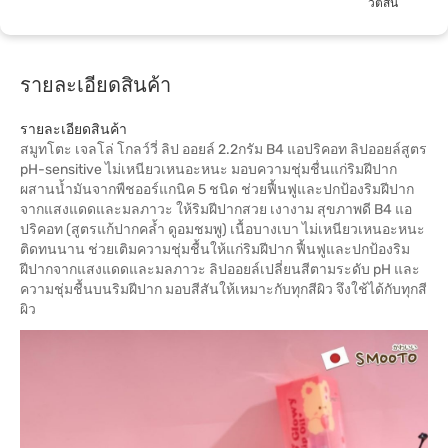
วัตสัน
รายละเอียดสินค้า
รายละเอียดสินค้า
สมูทโตะ เจลโล่ โกลว์วี่ ลิป ออยล์ 2.2กรัม B4 แอปริคอท ลิปออยล์สูตร
pH-sensitive ไม่เหนียวเหนอะหนะ มอบความชุ่มชื่นแก่ริมฝีปาก
ผสานน้ำมันจากพืชออร์แกนิค 5 ชนิด ช่วยฟื้นฟูและปกป้องริมฝีปาก
จากแสงแดดและมลภาวะ ให้ริมฝีปากสวย เงางาม สุขภาพดี B4 แอ
ปริคอท (สูตรแก้ปากคล้ำ ดูอมชมพู) เนื้อบางเบา ไม่เหนียวเหนอะหนะ
ติดทนนาน ช่วยเติมความชุ่มชื้นให้แก่ริมฝีปาก ฟื้นฟูและปกป้องริม
ฝีปากจากแสงแดดและมลภาวะ ลิปออยล์เปลี่ยนสีตามระดับ pH และ
ความชุ่มชื้นบนริมฝีปาก มอบสีสันให้เหมาะกับทุกสีผิว จึงใช้ได้กับทุกสี
ผิว