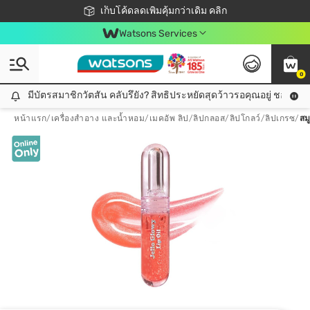
ชอปออนไลน์ครั้งแรก ลดเพิ่มจุก ๆ 10%! 🎉
เก็บโค้ดลดเพิ่มคุ้มกว่าเดิม คลิก
สมาชิกวัตสัน คลับดียังไง?
📦ส่งฟรี! เมื่อชอป 499฿
Watsons Services
0
มีบัตรสมาชิกวัตสัน คลับรึยัง? สิทธิประหยัดสุดว้าวรอคุณอยู่ ชอปคุ้มกว
มีบัตรสมาชิกวัตสัน คลับรึยัง? สิทธิประหยัดสุดว้าวรอคุณอยู่ ชอปคุ้มกว่าเดิม คลิก!
หน้าแรก
/
เครื่องสำอาง และน้ำหอม
/
เมคอัพ ลิป
/
ลิปกลอส/ลิปโกลว์/ลิปเกรซ
/
สม