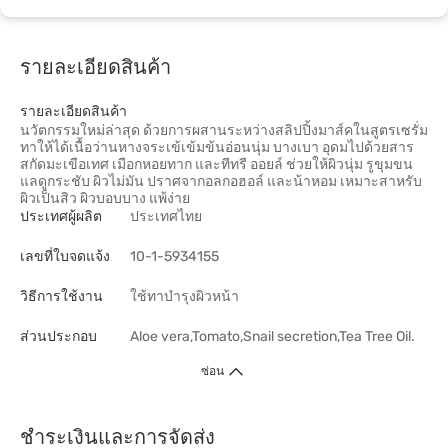
รายละเอียดสินค้า
รายละเอียดสินค้า
นวัตกรรมใหม่ล่าสุด ด้วยการผสานระหว่างสลิปปิ้งมาส์คในสูตรเซรั่ม
ทาให้ได้เนื้อว่านหางจระเข้เข้มข้นอ่อนนุ่ม บางเบา อุดมไปด้วยสาร
สกัดมะเขือเทศ เมือกหอยทาก และทีทรี ออยล์ ช่วยให้ผิวนุ่ม รูขุมขน
แลดูกระชับ ผิวไม่มัน ปราศจากอลกอฮอล์ และน้าหอม เหมาะสาหรับ
ผิวเป็นสิว ผิวบอบบาง แพ้ง่าย
ประเทศผู้ผลิต
ประเทศไทย
เลขที่ใบจดแจ้ง
10-1-5934155
วิธีการใช้งาน
ใช้ทาบำรุงผิวหน้า
ส่วนประกอบ
Aloe vera,Tomato,Snail secretion,Tea Tree Oil.
ซ่อน
ชำระเงินและการจัดส่ง