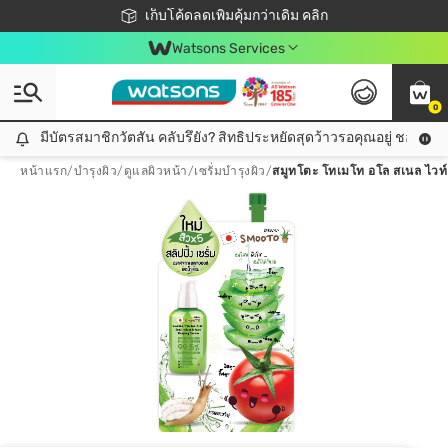
ชอปออนไลน์ครั้งแรก ลดเพิ่มจุก ๆ 10%! 🎉
เก็บโค้ดลดเพิ่มคุ้มกว่าเดิม คลิก
สมาชิกวัตสัน คลับดียังไง?
📦ส่งฟรี! เมื่อชอป 499฿
Watsons Services
0
มีบัตรสมาชิกวัตสัน คลับรึยัง? สิทธิประหยัดสุดว้าวรอคุณอยู่ ชอปคุ้มกว
มีบัตรสมาชิกวัตสัน คลับรึยัง? สิทธิประหยัดสุดว้าวรอคุณอยู่ ชอปคุ้มกว่าเดิม คลิก!
หน้าแรก
/
บำรุงผิว
/
ดูแลผิวหน้า
/
เซรั่มบำรุงผิว
/
สมูทโตะ โทเมโท อโล สเนล ไวท์ แ