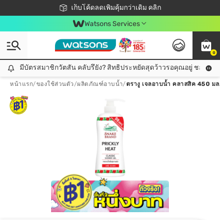
ชอปออนไลน์ครั้งแรก ลดเพิ่มจุก ๆ 10%! 🎉
เก็บโค้ดลดเพิ่มคุ้มกว่าเดิม คลิก
สมาชิกวัตสัน คลับดียังไง?
📦ส่งฟรี! เมื่อชอป 499฿
Watsons Services
0
มีบัตรสมาชิกวัตสัน คลับรึยัง? สิทธิประหยัดสุดว้าวรอคุณอยู่ ชอปคุ้มกว
มีบัตรสมาชิกวัตสัน คลับรึยัง? สิทธิประหยัดสุดว้าวรอคุณอยู่ ชอปคุ้มกว่าเดิม คลิก!
หน้าแรก
/
ของใช้ส่วนตัว
/
ผลิตภัณฑ์อาบน้ำ
/
ตรางู เจลอาบน้ำ คลาสสิค 450 มล