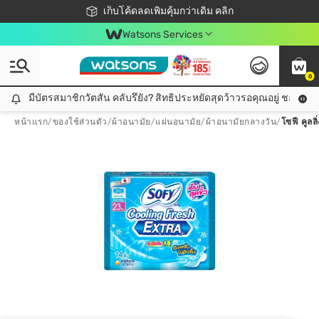
ชอปออนไลน์ครั้งแรก ลดเพิ่มจุก ๆ 10%! 🎉
เก็บโค้ดลดเพิ่มคุ้มกว่าเดิม คลิก
สมาชิกวัตสัน คลับดียังไง?
📦ส่งฟรี! เมื่อชอป 499฿
Watsons Services
0
มีบัตรสมาชิกวัตสัน คลับรึยัง? สิทธิประหยัดสุดว้าวรอคุณอยู่ ชอปคุ้มกว
มีบัตรสมาชิกวัตสัน คลับรึยัง? สิทธิประหยัดสุดว้าวรอคุณอยู่ ชอปคุ้มกว่าเดิม คลิก!
หน้าแรก
/
ของใช้ส่วนตัว
/
ผ้าอนามัย/แผ่นอนามัย
/
ผ้าอนามัยกลางวัน
/
โซฟี คูลลิ