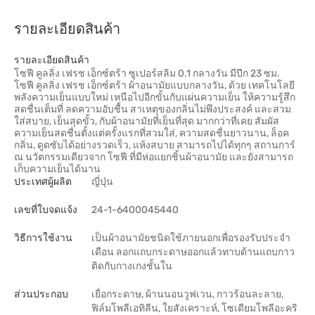
รายละเอียดสินค้า
รายละเอียดสินค้า
โซฟี คูลลิ่ง เฟรช เอ็กซ์ตร้า ซูเปอร์สลิม 0.1 กลางวัน มีปีก 23 ซม.
โซฟี คูลลิ่ง เฟรช เอ็กซ์ตร้า ผ้าอนามัยแบบกลางวัน, ด้วย เทคโนโลยี
พลังความเย็นแบบใหม่ เหนือไปอีกขั้นกับแผ่นความเย็น ให้ความรู้สึก
สดชื่นเต็มที่ ลดความอับชื้น สาเหตุของกลิ่นไม่พึงประสงค์ และสวม
ใส่สบาย, เย็นสุดขั้ว, กับผ้าอนามัยที่เย็นที่สุด มากกว่าที่เคย สัมผัส
ความเย็นสดชื่นตั้งแต่ครั้งแรกที่สวมใส่, ความสดชื่นยาวนาน, ล็อค
กลิ่น, ดูดซับได้อย่างรวดเร็ว, แห้งสบาย สามารถไปได้ทุกๆ สถานการ์
ณ นวัตกรรมเดียวจาก โซฟี ที่มีห่อแยกชิ้นผ้าอนามัย และยังสามารถ
เก็บความเย็นได้นาน
ประเทศผู้ผลิต
ญี่ปุ่น
เลขที่ใบจดแจ้ง
24-1-6400045440
วิธีการใช้งาน
เป็นผ้าอนามัยชนิดใช้ภายนอกเพื่อรองรับประจำ
เดือน ลอกแถบกระดาษออกแล้วทาบด้านแถบกาว
ติดกับกางเกงชั้นใน
ส่วนประกอบ
เยื่อกระดาษ, ผ้านนอนวูฟเวน, กาวร้อนละลาย,
ฟิล์มโพลีเอทิลีน, ใยสังเคราะห์, โซเดียมโพลีอะคริ