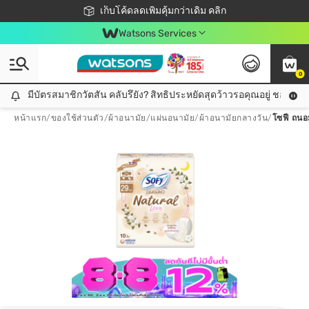
ชอปออนไลน์ครั้งแรก ลดเพิ่มจุก ๆ 10%! 🎉
เก็บโค้ดลดเพิ่มคุ้มกว่าเดิม คลิก
สมาชิกวัตสัน คลับดียังไง?
📦ส่งฟรี! เมื่อชอป 499฿
Watsons Services
0
มีบัตรสมาชิกวัตสัน คลับรึยัง? สิทธิประหยัดสุดว้าวรอคุณอยู่ ชอปคุ้มกว
มีบัตรสมาชิกวัตสัน คลับรึยัง? สิทธิประหยัดสุดว้าวรอคุณอยู่ ชอปคุ้มกว่าเดิม คลิก!
หน้าแรก
/
ของใช้ส่วนตัว
/
ผ้าอนามัย/แผ่นอนามัย
/
ผ้าอนามัยกลางวัน
/
โซฟี ถนอม